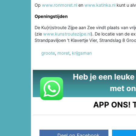
Op
www.ronmoret.nl
en
www.katinka.nl
kunt u alv
Openingstijden
De Ku(n)stroute Zijpe aan Zee vindt plaats van vri
(zie
www.kunstroutezijpe.nl
). De locatie van de e
Strandpaviljoen 't Klavertje Vier, Strandslag 8 Gro
groote
,
moret
,
krijgsman
Heb je een leuke t
met on
APP ONS!
T
Deel op Facebook