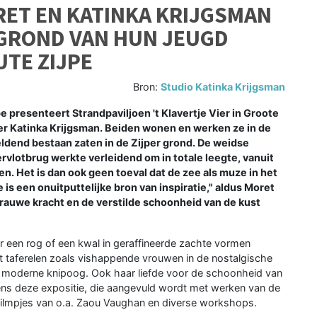
ET EN KATINKA KRIJGSMAN
 GROND VAN HUN JEUGD
UTE ZIJPE
Bron:
Studio Katinka Krijgsman
presenteert Strandpaviljoen 't Klavertje Vier in Groote
r Katinka Krijgsman. Beiden wonen en werken ze in de
dend bestaan zaten in de Zijper grond. De weidse
vlotbrug werkte verleidend om in totale leegte, vanuit
en. Het is dan ook geen toeval dat de zee als muze in het
is een onuitputtelijke bron van inspiratie," aldus Moret
 rauwe kracht en de verstilde schoonheid van de kust
r een rog of een kwal in geraffineerde zachte vormen
t taferelen zoals vishappende vrouwen in de nostalgische
n moderne knipoog. Ook haar liefde voor de schoonheid van
tijdens deze expositie, die aangevuld wordt met werken van de
filmpjes van o.a. Zaou Vaughan en diverse workshops.