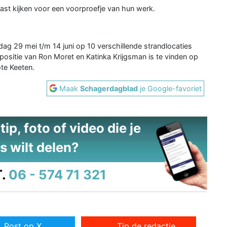
ast kijken voor een voorproefje van hun werk.
jdag 29 mei t/m 14 juni op 10 verschillende strandlocaties
xpositie van Ron Moret en Katinka Krijgsman is te vinden op
ote Keeten.
Maak
Schagerdagblad
je Google-favoriet
ip, foto of video die je
s wilt delen?
.
06 - 574 71 321
Post op X
Tip de redactie