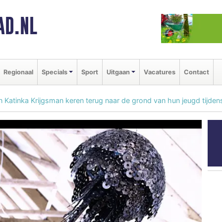
AD.NL
Regionaal
Specials
Sport
Uitgaan
Vacatures
Contact
Katinka Krijgsman keren terug naar de grond van hun jeugd tijdens