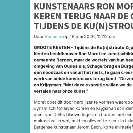
KUNSTENAARS RON MOR
KEREN TERUG NAAR DE
TIJDENS DE KU(N)STRO
Door
Redactie
op
18 mei 2026, 12:12 uur
GROOTE KEETEN - Tijdens de Ku(n)stroute Zijpe 
Keeten beeldhouwer Ron Moret en kunstschilde
gemeente Bergen, maar de wortels van hun beel
omgeving van Oudesluis, Schagerbrug en Burger
een noodzaak en vanuit het niets, te gaan creër
werk van beide kunstenaars terug komt. "De zee 
en Krijgsman. "Met deze expositie willen we de
vertalen naar onze kunst."
Moret doet dit door hard ijzer te vormen waardoo
dynamisch tot leven komen en Krijgsman schilder
sfeer van Delfts blauwe tegels en borden met ee
makreel zal in wol, huid en olieverf te zien zijn 
Bergense kunstenaar Jerom Bech, korte animatie