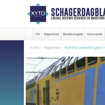
SCHAGERDAGBL
lokaal nieuws schagen en omgeving
112
Algemeen
Bedrijvengids
Gemeente
Home
Regionaal
Komend weekend geen trei