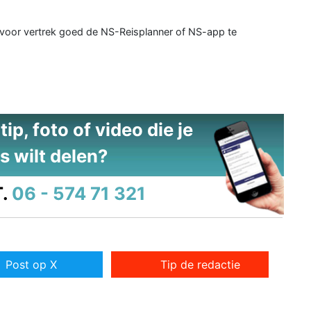
 voor vertrek goed de NS-Reisplanner of NS-app te
ip, foto of video die je
s wilt delen?
.
06 - 574 71 321
Post op X
Tip de redactie