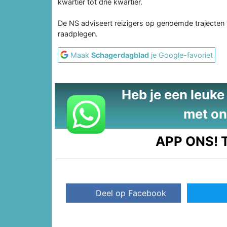
kwartier tot drie kwartier.
De NS adviseert reizigers op genoemde trajecten
raadplegen.
Maak
Schagerdagblad
je Google-favoriet
Heb je een leuke t
met on
APP ONS!
T
Deel op Facebook