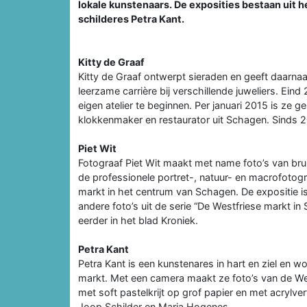
lokale kunstenaars. De exposities bestaan uit h
schilderes Petra Kant.
Kitty de Graaf
Kitty de Graaf ontwerpt sieraden en geeft daarnaa
leerzame carrière bij verschillende juweliers. Ei
eigen atelier te beginnen. Per januari 2015 is z
klokkenmaker en restaurator uit Schagen. Sinds 
Piet Wit
Fotograaf Piet Wit maakt met name foto’s van bruil
de professionele portret-, natuur- en macrofotogra
markt in het centrum van Schagen. De expositie is 
andere foto’s uit de serie “De Westfriese markt in
eerder in het blad Kroniek.
Petra Kant
Petra Kant is een kunstenares in hart en ziel en 
markt. Met een camera maakt ze foto’s van de West
met soft pastelkrijt op grof papier en met acrylv
Joop Schilder en Marja Hogenes.