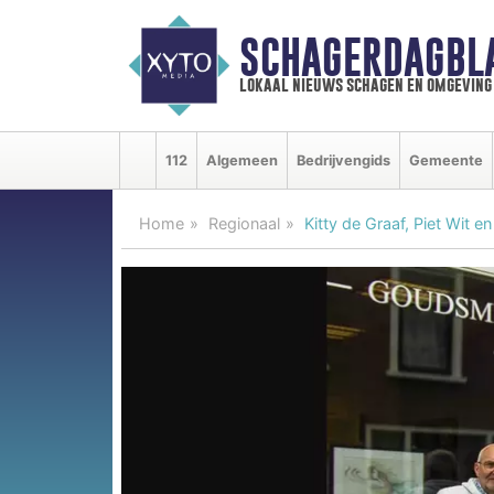
SCHAGERDAGBL
lokaal nieuws schagen en omgeving
112
Algemeen
Bedrijvengids
Gemeente
Home
Regionaal
Kitty de Graaf, Piet Wit e