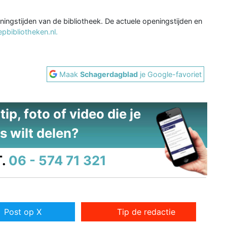
eningstijden van de bibliotheek. De actuele openingstijden en
bibliotheken.nl.
Maak
Schagerdagblad
je Google-favoriet
ip, foto of video die je
s wilt delen?
.
06 - 574 71 321
Post op X
Tip de redactie