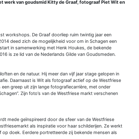
et werk van goudsmid Kitty de Graaf, fotograaf Piet Wit en
st workshops. De Graaf doorliep ruim twintig jaar een
nd 2014 deed zich de mogelijkheid voor om in Schagen een
e gestart in samenwerking met Henk Houkes, de bekende
2016 is ze lid van de Nederlands Gilde van Goudsmeden.
often en de natuur. Hij meer dan vijf jaar stage gelopen in
fie. Daarnaast is Wit als fotograaf actief op de Westfriese
een greep uit zijn lange fotografiecarrière, met onder
 Schagen”. Zijn foto’s van de Westfriese markt verschenen
wordt mede geïnspireerd door de sfeer van de Westfriese
friesemarkt als inspiratie voor haar schilderijen. Ze werkt
erf op doek. Eerdere portretteerde zij bekende mensen als