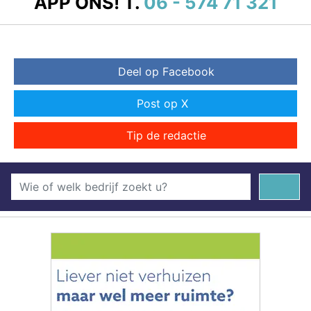
APP ONS!
T.
06 - 574 71 321
Deel op Facebook
Post op X
Tip de redactie