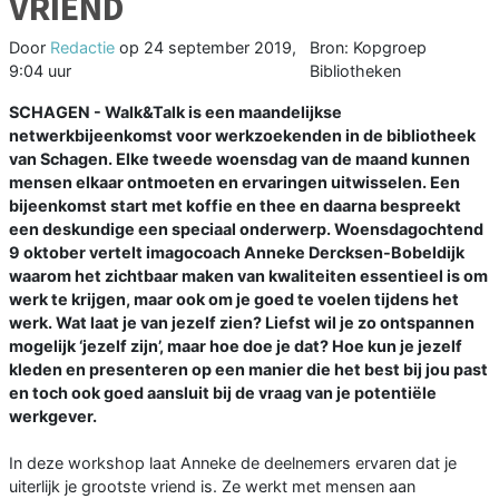
VRIEND
Door
Redactie
op
24 september 2019,
Bron: Kopgroep
9:04 uur
Bibliotheken
SCHAGEN - Walk&Talk is een maandelijkse
netwerkbijeenkomst voor werkzoekenden in de bibliotheek
van Schagen. Elke tweede woensdag van de maand kunnen
mensen elkaar ontmoeten en ervaringen uitwisselen. Een
bijeenkomst start met koffie en thee en daarna bespreekt
een deskundige een speciaal onderwerp. Woensdagochtend
9 oktober vertelt imagocoach Anneke Dercksen-Bobeldijk
waarom het zichtbaar maken van kwaliteiten essentieel is om
werk te krijgen, maar ook om je goed te voelen tijdens het
werk. Wat laat je van jezelf zien? Liefst wil je zo ontspannen
mogelijk ‘jezelf zijn’, maar hoe doe je dat? Hoe kun je jezelf
kleden en presenteren op een manier die het best bij jou past
en toch ook goed aansluit bij de vraag van je potentiële
werkgever.
In deze workshop laat Anneke de deelnemers ervaren dat je
uiterlijk je grootste vriend is. Ze werkt met mensen aan