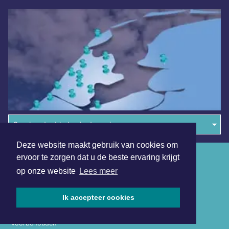
Overige dagbladen in de regio
Deze website maakt gebruik van cookies om
Algemene voorwaarden
ervoor te zorgen dat u de beste ervaring krijgt
op onze website
Lees meer
Disclaimer
Privacy Statement
Ik accepteer cookies
Copyright (c) 2026 | Schagerdagblad.nl - Alle rechten
voorbehouden