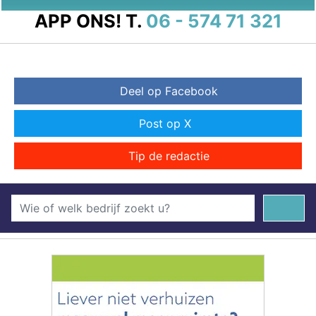
APP ONS!
T.
06 - 574 71 321
Deel op Facebook
Post op X
Tip de redactie