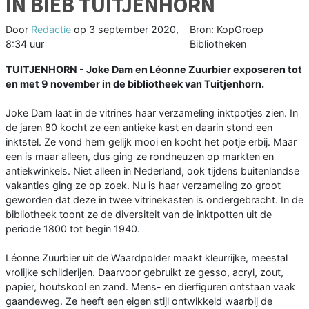
IN BIEB TUITJENHORN
Door
Redactie
op
3 september 2020,
Bron: KopGroep
8:34 uur
Bibliotheken
TUITJENHORN - Joke Dam en Léonne Zuurbier exposeren tot
en met 9 november in de bibliotheek van Tuitjenhorn.
Joke Dam laat in de vitrines haar verzameling inktpotjes zien. In
de jaren 80 kocht ze een antieke kast en daarin stond een
inktstel. Ze vond hem gelijk mooi en kocht het potje erbij. Maar
een is maar alleen, dus ging ze rondneuzen op markten en
antiekwinkels. Niet alleen in Nederland, ook tijdens buitenlandse
vakanties ging ze op zoek. Nu is haar verzameling zo groot
geworden dat deze in twee vitrinekasten is ondergebracht. In de
bibliotheek toont ze de diversiteit van de inktpotten uit de
periode 1800 tot begin 1940.
Léonne Zuurbier uit de Waardpolder maakt kleurrijke, meestal
vrolijke schilderijen. Daarvoor gebruikt ze gesso, acryl, zout,
papier, houtskool en zand. Mens- en dierfiguren ontstaan vaak
gaandeweg. Ze heeft een eigen stijl ontwikkeld waarbij de