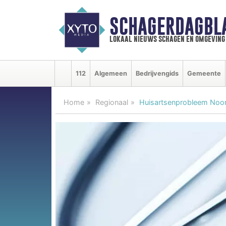
SCHAGERDAGBL
lokaal nieuws schagen en omgeving
112
Algemeen
Bedrijvengids
Gemeente
Home
Regionaal
Huisartsenprobleem Noord