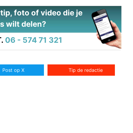
ip, foto of video die je
s wilt delen?
.
06 - 574 71 321
Post op X
Tip de redactie