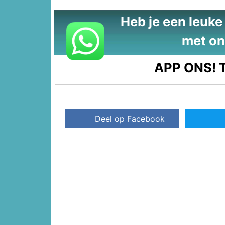
Heb je een leuke t
met on
APP ONS!
T
Deel op Facebook