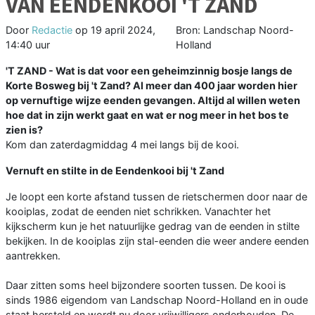
VAN EENDENKOOI 'T ZAND
Door
Redactie
op
19 april 2024,
Bron: Landschap Noord-
14:40 uur
Holland
'T ZAND - Wat is dat voor een geheimzinnig bosje langs de
Korte Bosweg bij 't Zand? Al meer dan 400 jaar worden hier
op vernuftige wijze eenden gevangen. Altijd al willen weten
hoe dat in zijn werkt gaat en wat er nog meer in het bos te
zien is?
Kom dan zaterdagmiddag 4 mei langs bij de kooi.
Vernuft en stilte in de Eendenkooi bij 't Zand
Je loopt een korte afstand tussen de rietschermen door naar de
kooiplas, zodat de eenden niet schrikken. Vanachter het
kijkscherm kun je het natuurlijke gedrag van de eenden in stilte
bekijken. In de kooiplas zijn stal-eenden die weer andere eenden
aantrekken.
Daar zitten soms heel bijzondere soorten tussen. De kooi is
sinds 1986 eigendom van Landschap Noord-Holland en in oude
staat hersteld en wordt nu door vrijwilligers onderhouden. De