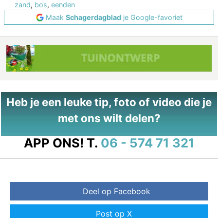
zand
,
bos
,
eenden
Maak
Schagerdagblad
je Google-favoriet
Heb je een leuke tip, foto of video die je
met ons wilt delen?
APP ONS!
T.
06 - 574 71 321
Deel op Facebook
Post op X