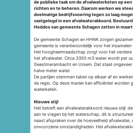
de publieke taak om de afvalwaterketen op een
richten en te beheren. Daarom werken we steed
doelmatige bedrijfsvoering tegen zo laag moge
vastgelegd in een afvalwaterakkoord. Bestuur
Heddes van gemeente Schagen zetten in maart
De gemeente Schagen en HHNK zorgen gezamenlijk
gemeente is verantwoordelijk voor het inzamelen e
Het hoogheemraadschap zorgt voor het verdere tr
het afvalwater. Circa 3350 m3 water wordt per u
Geestmerambacht en Ursem. Dat staat ongeveer ge
halve meter water.
De partijen stemmen taken op elkaar af en werke
de regio. Op deze manier kan efficiënter worden
waterketen.
Nieuwe stijl
Het betreft een afvalwaterakkoord nieuwe stijl: 
aan te vragen bij het waterschap, dit is structure
naast afspraken over de hoeveelheid afvalwater, o
onvoorziene omstandigheden. Het afvalwaterakkoo