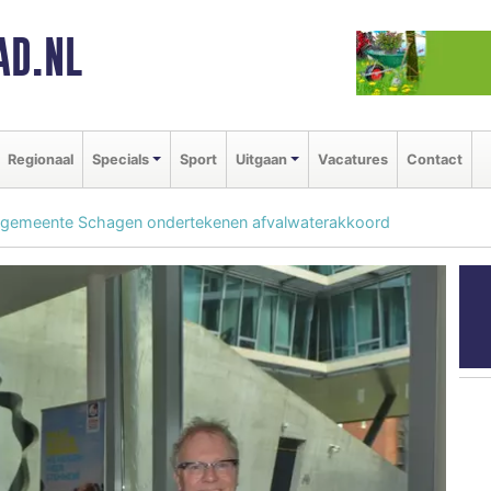
AD.NL
Regionaal
Specials
Sport
Uitgaan
Vacatures
Contact
emeente Schagen ondertekenen afvalwaterakkoord