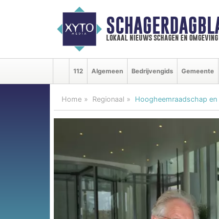
SCHAGERDAGBL
lokaal nieuws schagen en omgeving
112
Algemeen
Bedrijvengids
Gemeente
Home
Regionaal
Hoogheemraadschap en g