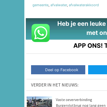
gemeente
,
afvalwater
,
afvalwaterakkoord
Heb je een leuke t
met on
APP ONS!
T
Deel op Facebook
VERDER IN HET NIEUWS:
Vaste oeververbinding
Burgervlotbrug nog lang geen