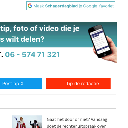
Maak
Schagerdagblad
je Google-favoriet
ip, foto of video die je
s wilt delen?
.
06 - 574 71 321
Post op X
Tip de redactie
Gaat het door of niet? Vandaag
doet de rechter uitspraak over