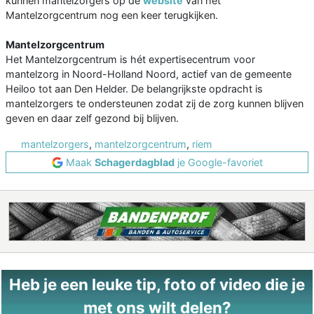
kunnen mantelzorgers op de
website
van het
Mantelzorgcentrum nog een keer terugkijken.
Mantelzorgcentrum
Het Mantelzorgcentrum is hét expertisecentrum voor
mantelzorg in Noord-Holland Noord, actief van de gemeente
Heiloo tot aan Den Helder. De belangrijkste opdracht is
mantelzorgers te ondersteunen zodat zij de zorg kunnen blijven
geven en daar zelf gezond bij blijven.
mantelzorgers
,
mantelzorgcentrum
,
riem
Maak
Schagerdagblad
je Google-favoriet
Heb je een leuke tip, foto of video die je
met ons wilt delen?