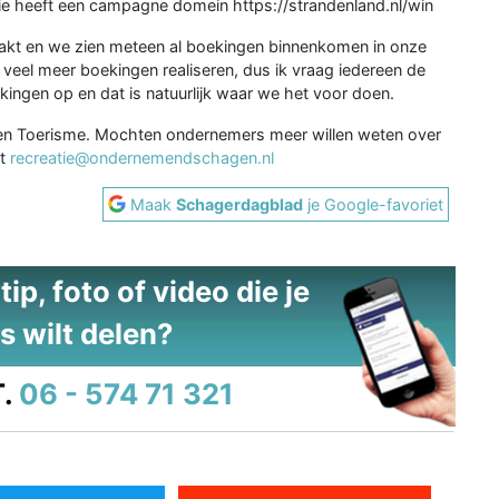
ctie heeft een campagne domein https://strandenland.nl/win
akt en we zien meteen al boekingen binnenkomen in onze
 veel meer boekingen realiseren, dus ik vraag iedereen de
oekingen op en dat is natuurlijk waar we het voor doen.
tie en Toerisme. Mochten ondernemers meer willen weten over
et
recreatie@ondernemendschagen.nl
Maak
Schagerdagblad
je Google-favoriet
ip, foto of video die je
s wilt delen?
.
06 - 574 71 321