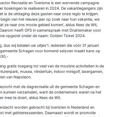
 sector Recreatie en Toerisme is een wervende campagne
 boekingen te realiseren in 2024. De vakantiegangers zijn
 is de uitdaging deze gasten naar onze regio te krijgen.
 begin van het nieuwe jaar op zoek naar hun vakantie, we
dat ze naar ons mooie gebied komen’, aldus Kees de Wit,
e. Daarom heeft OFS in samenspraak met Druktemaker voor
agne opgezet onder de naam: Golden Ticket 2024.
 dus wij betalen uw uitjes”!. Iedereen die vóór 31 januari
de gemeente Schagen voor komend seizoen maakt kans op
430,-
ng gratis toegang tot veel van de mooiste activiteiten in de
urenpark, musea, vlindertuin, indoor minigolf, lasergamen,
oren van Napoleon.
 gezocht met de dagrecreatie uit de gemeente Schagen en
iten kunnen verzamelen, want de ondernemers waren na het
r mee te doen’, aldus Kees de Wit.
ndacht worden gebracht bij toeristen in Nederland en
lijst met geïnteresseerden. Daarnaast wordt er promotie