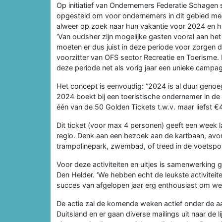
Op initiatief van Ondernemers Federatie Schagen
opgesteld om voor ondernemers in dit gebied meer
alweer op zoek naar hun vakantie voor 2024 en het
‘Van oudsher zijn mogelijke gasten vooral aan het
moeten er dus juist in deze periode voor zorgen 
voorzitter van OFS sector Recreatie en Toerism
deze periode net als vorig jaar een unieke camp
Het concept is eenvoudig: “2024 is al duur genoeg,
2024 boekt bij een toeristische ondernemer in 
één van de 50 Golden Tickets t.w.v. maar liefst €
Dit ticket (voor max 4 personen) geeft een week la
regio. Denk aan een bezoek aan de kartbaan, avont
trampolinepark, zwembad, of treed in de voetsp
Voor deze activiteiten en uitjes is samenwerking
Den Helder. ‘We hebben echt de leukste activite
succes van afgelopen jaar erg enthousiast om wee
De actie zal de komende weken actief onder de aa
Duitsland en er gaan diverse mailings uit naar de 