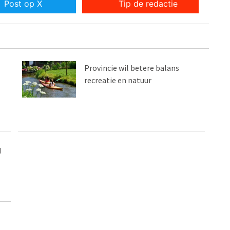
Post op X
Tip de redactie
Provincie wil betere balans
recreatie en natuur
d