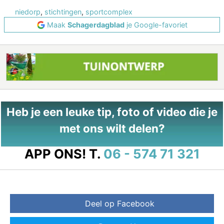
niedorp
,
stichtingen
,
sportcomplex
Maak
Schagerdagblad
je Google-favoriet
Heb je een leuke tip, foto of video die je
met ons wilt delen?
APP ONS!
T.
06 - 574 71 321
Deel op Facebook