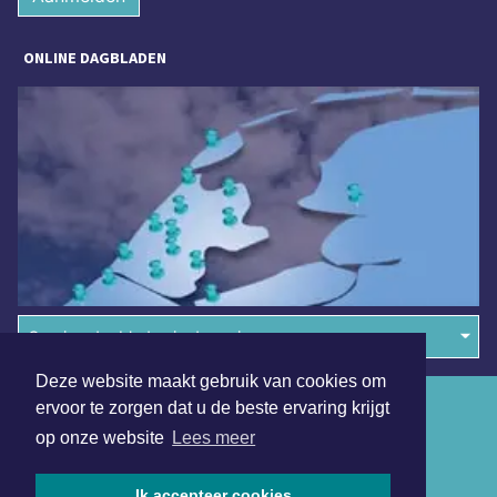
ONLINE DAGBLADEN
Overige dagbladen in de regio
Deze website maakt gebruik van cookies om
Algemene voorwaarden
ervoor te zorgen dat u de beste ervaring krijgt
op onze website
Lees meer
Disclaimer
Privacy Statement
Ik accepteer cookies