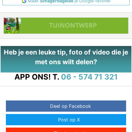
Maak
Schagerdagblad
je Google-favoriet
Heb je een leuke tip, foto of video die je
met ons wilt delen?
APP ONS!
T.
06 - 574 71 321
Deel op Facebook
Post op X