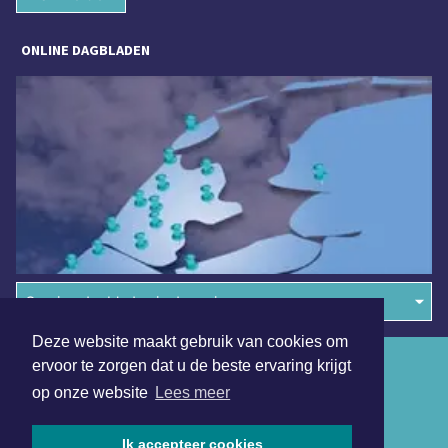
ONLINE DAGBLADEN
Overige dagbladen in de regio
Deze website maakt gebruik van cookies om
Algemene voorwaarden
ervoor te zorgen dat u de beste ervaring krijgt
op onze website
Lees meer
Disclaimer
Privacy Statement
Ik accepteer cookies