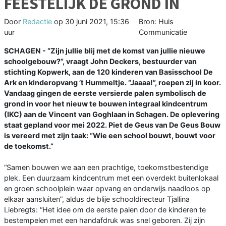
FEESTELIJK DE GROND IN
Door
Redactie
op
30 juni 2021, 15:36
Bron: Huis
uur
Communicatie
SCHAGEN - “Zijn jullie blij met de komst van jullie nieuwe
schoolgebouw?”, vraagt John Deckers, bestuurder van
stichting Kopwerk, aan de 120 kinderen van Basisschool De
Ark en kinderopvang ’t Hummeltje. “Jaaaa!”, roepen zij in koor.
Vandaag gingen de eerste versierde palen symbolisch de
grond in voor het nieuw te bouwen integraal kindcentrum
(IKC) aan de Vincent van Goghlaan in Schagen. De oplevering
staat gepland voor mei 2022. Piet de Geus van De Geus Bouw
is vereerd met zijn taak: “Wie een school bouwt, bouwt voor
de toekomst.”
“Samen bouwen we aan een prachtige, toekomstbestendige
plek. Een duurzaam kindcentrum met een overdekt buitenlokaal
en groen schoolplein waar opvang en onderwijs naadloos op
elkaar aansluiten”, aldus de blije schooldirecteur Tjallina
Liebregts: “Het idee om de eerste palen door de kinderen te
bestempelen met een handafdruk was snel geboren. Zij zijn