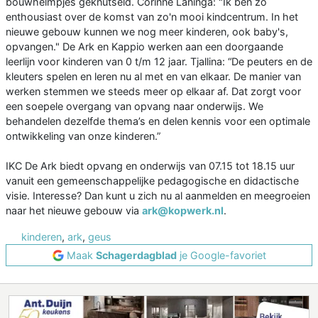
bouwhelmpjes geknutseld. Corinne Laninga: "Ik ben zó
enthousiast over de komst van zo'n mooi kindcentrum. In het
nieuwe gebouw kunnen we nog meer kinderen, ook baby's,
opvangen." De Ark en Kappio werken aan een doorgaande
leerlijn voor kinderen van 0 t/m 12 jaar. Tjallina: “De peuters en de
kleuters spelen en leren nu al met en van elkaar. De manier van
werken stemmen we steeds meer op elkaar af. Dat zorgt voor
een soepele overgang van opvang naar onderwijs. We
behandelen dezelfde thema’s en delen kennis voor een optimale
ontwikkeling van onze kinderen.”
IKC De Ark biedt opvang en onderwijs van 07.15 tot 18.15 uur
vanuit een gemeenschappelijke pedagogische en didactische
visie. Interesse? Dan kunt u zich nu al aanmelden en meegroeien
naar het nieuwe gebouw via
ark@kopwerk.nl
.
kinderen
,
ark
,
geus
Maak
Schagerdagblad
je Google-favoriet