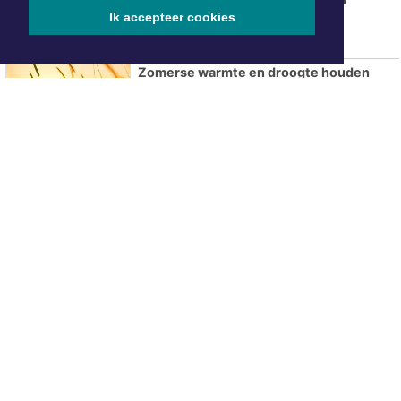
Ik accepteer cookies
Zomerse warmte en droogte houden
voorlopig aan
Waterweekend Kolhorn brengt sport,
avontuur en gezelligheid samen
De Wateratlas van Noord-Holland geeft
inzicht in onze relatie met water
Fotografie-zwerftocht door Botgat