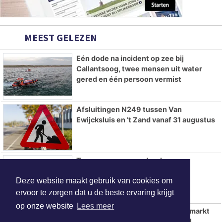
MEEST GELEZEN
Eén dode na incident op zee bij
Callantsoog, twee mensen uit water
gered en één persoon vermist
Afsluitingen N249 tussen Van
Ewijcksluis en ’t Zand vanaf 31 augustus
Twee personen verdronken
Deze website maakt gebruik van cookies om
ervoor te zorgen dat u de beste ervaring krijgt
op onze website
Lees meer
Tweede editie Sorochynska Jaarmarkt
komt er aan in Stadspark De Parel