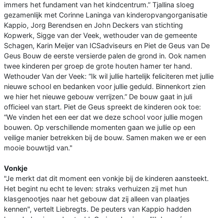
immers het fundament van het kindcentrum.” Tjallina sloeg
gezamenlijk met Corinne Laninga van kinderopvangorganisatie
Kappio, Jorg Berendsen en John Deckers van stichting
Kopwerk, Sigge van der Veek, wethouder van de gemeente
Schagen, Karin Meijer van ICSadviseurs en Piet de Geus van De
Geus Bouw de eerste versierde palen de grond in. Ook namen
twee kinderen per groep de grote houten hamer ter hand.
Wethouder Van der Veek: “Ik wil jullie hartelijk feliciteren met jullie
nieuwe school en bedanken voor jullie geduld. Binnenkort zien
we hier het nieuwe gebouw verrijzen.” De bouw gaat in juli
officieel van start. Piet de Geus spreekt de kinderen ook toe:
“We vinden het een eer dat we deze school voor jullie mogen
bouwen. Op verschillende momenten gaan we jullie op een
veilige manier betrekken bij de bouw. Samen maken we er een
mooie bouwtijd van."
Vonkje
"Je merkt dat dit moment een vonkje bij de kinderen aansteekt.
Het begint nu echt te leven: straks verhuizen zij met hun
klasgenootjes naar het gebouw dat zij alleen van plaatjes
kennen", vertelt Liebregts. De peuters van Kappio hadden