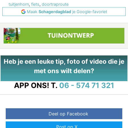
tuitjenhorn
,
fiets
,
doortraproute
Maak
Schagerdagblad
je Google-favoriet
Heb je een leuke tip, foto of video die je
met ons wilt delen?
APP ONS!
T.
06 - 574 71 321
Deel op Facebook
Post op X