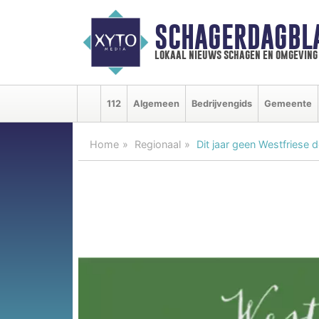
SCHAGERDAGBL
lokaal nieuws schagen en omgeving
112
Algemeen
Bedrijvengids
Gemeente
Home
Regionaal
Dit jaar geen Westfriese