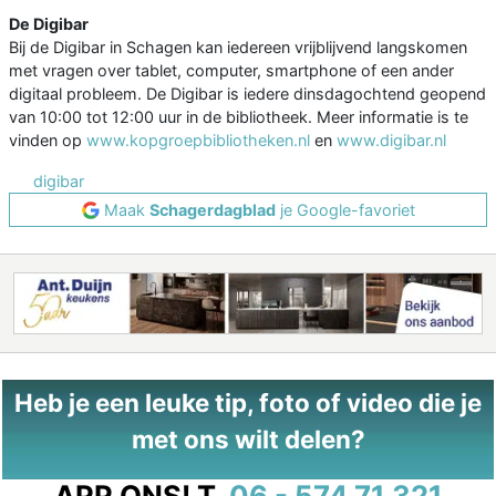
De Digibar
Bij de Digibar in Schagen kan iedereen vrijblijvend langskomen
met vragen over tablet, computer, smartphone of een ander
digitaal probleem. De Digibar is iedere dinsdagochtend geopend
van 10:00 tot 12:00 uur in de bibliotheek. Meer informatie is te
vinden op
www.kopgroepbibliotheken.nl
en
www.digibar.nl
digibar
Maak
Schagerdagblad
je Google-favoriet
Heb je een leuke tip, foto of video die je
met ons wilt delen?
APP ONS!
T.
06 - 574 71 321