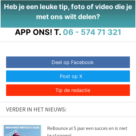
Heb je een leuke tip, foto of video die je
met ons wilt delen?
APP ONS!
T.
06 - 574 71 321
Deel op Facebook
Post op X
Tip de redactie
VERDER IN HET NIEUWS:
ReBounce al 5 jaar een succes en is niet
te stoppen!