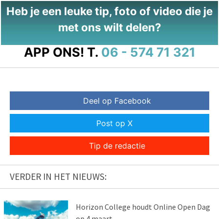
Heb je een leuke tip, foto of video die je
met ons wilt delen?
APP ONS!
T.
06 - 574 71 321
Deel op Facebook
Post op X
Tip de redactie
VERDER IN HET NIEUWS:
Horizon College houdt Online Open Dag
op 4 maart