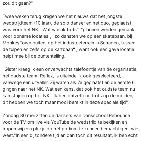
zou dit gaan?''
Twee weken terug kregen we het nieuws dat het jongste
wedstrijdteam (10 jaar), de solo danser en het duo, geplaatst
was voor het NK. ''Wat was ik trots'', ''plannen werden gemaakt
voor opname locaties'', ''zo dansten we op een skatebaan, bij
MonkeyTown buiten, op het industrieterrein in Schagen, tussen
de tulpen en zelfs op de kartbaan'' , want ook een gave locatie
helpt mee bij de puntentelling.
''Gister kreeg ik een onverwachts telefoontje van de organisatie,
het oudste team, Reflex, is uiteindelijk ook geselecteerd,
vanwege een uitvaller. Zij waren als 7e geplaatst en de eerste 6
gingen naar het NK. Wat een kans, dat ook het oudste team nu
kan strijden op het NK''. Ik ben ontzettend trots op de meiden,
dit hebben we toch maar mooi bereikt in deze speciale tijd''.
Zondag 30 mei zitten de dansers van Dansschool Rebounce
voor de TV om live via YouTube de wedstrijd te bekijken en
hopen wij een plekje op het podium te kunnen bemachtigen, wie
weet.''In een bijzondere tijd en dan toch dit resultaat, ik ben echt