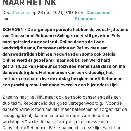
NAAR HET NK
Door
Redactie
op
26 mei 2021, 9:19
Bron:
Dansschool
uur
Rebounce
SCHAGEN - De afgelopen periode hebben de wedstrijdteams
van Dansschool Rebounce Schagen niet stil gezeten. Er is
hard getraind en geoefend. Online deden de twee
wedstrijdteams, Demosensation en Reflex mee aan
danswedstrijden binnen Nederland en soms ook Belgie.
Online werd er geoefend, maar ook buiten werd hard
getraind. Zo kon Rebounce toch deelnemen aan deze online
danswedstrijden. Het opnemen van een videoclip, het
insturen en daarna live de uitslag bekijken heeft Rebounce
een prachtig resultaat opgeleverd in een bijzondere tijd.
2 teams naar het NK, maar ook een solo danser en zelfs een
duo team. Rebounce is dus goed vertegenwoordig. ''Voor de
dansers wilde ik toch net iets meer betekenen en zorgen dat de
uitdaging bleef, daarom schreef ik mij in voor de online
wedstrijden'', aldus Renate Overgoor, eigenaresse van
Dansschool Rebounce.''Best spannend in deze tijd, want hoe