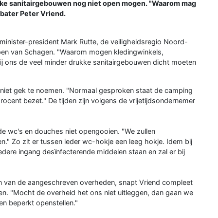
ijke sanitairgebouwen nog niet open mogen. "Waarom mag
itbater Peter Vriend.
 minister-president Mark Rutte, de veiligheidsregio Noord-
pen van Schagen. "Waarom mogen kledingwinkels,
ij ons de veel minder drukke sanitairgebouwen dicht moeten
nd niet gek te noemen. "Normaal gesproken staat de camping
procent bezet." De tijden zijn volgens de vrijetijdsondernemer
e wc's en douches niet opengooien. "We zullen
n." Zo zit er tussen ieder wc-hokje een leeg hokje. Idem bij
edere ingang desïnfecterende middelen staan en zal er bij
én van de aangeschreven overheden, snapt Vriend compleet
len. "Mocht de overheid het ons niet uitleggen, dan gaan we
n beperkt openstellen."