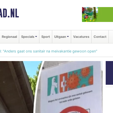
AD.NL
Regionaal
Specials
Sport
Uitgaan
Vacatures
Contact
id: "Anders gaat ons sanitair na meivakantie gewoon open"