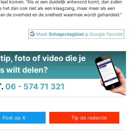
er laat komen. "Als er een duidelijk antwoord komt, dan zullen
 het dan ook niet als een klaagzang, maar meer als een
 van de overheid en de snelheid waarmee wordt gehandeld."
Maak
Schagerdagblad
je Google-favoriet
ip, foto of video die je
s wilt delen?
.
06 - 574 71 321
Post op X
Tip de redactie