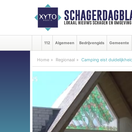
SCHAGERDAGBL
lokaal nieuws schagen en omgeving
112
Algemeen
Bedrijvengids
Gemeente
Home
Regionaal
Camping eist duidelijkhe