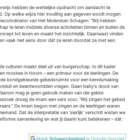
erwijs hebben de wettelijke opdracht om aandacht te
. Op welke wijze hier invulling aan gegeven wordt mogen
atiecoördinator van Het Molenduin Schagen: “Wij hebben
p te leren middels diverse activiteiten binnen en buiten de
ncept tot leven en maakt het inzichtelijk. Daarnaast vinden
en vaak niet eens door dát ze leren doordat ze met een
de culturen maakt deel uit van burgerschap. In dit kader
n moskee in Hoorn – een primeur voor de leerlingen. De
in de bondgekleurde gebedsruimte voor een kennismaking
ronduit en beantwoordden vragen. Gaan baby’s dood van
? Waarom mag je geen gebruik maken van die gekke
bezoek droeg de imam een vers voor. “Wij zingen het gebed
teraars.” De imam begon met zingen en de leerlingen waren
mand. Dat de interpretatie van ‘sierlijk’ verschilt wisten we
iforme samenleving en wat jij daarin kunt betekenen – dát
Maak
Schagerdagblad
je Google-favoriet