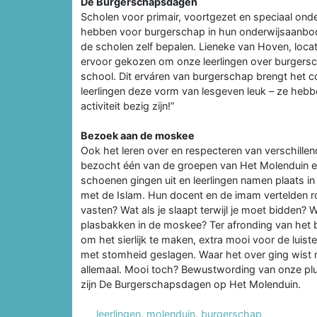
De Burgerschapsdagen
Scholen voor primair, voortgezet en speciaal ond
hebben voor burgerschap in hun onderwijsaanbod
de scholen zelf bepalen. Lieneke van Hoven, loc
ervoor gekozen om onze leerlingen over burgerscha
school. Dit erváren van burgerschap brengt het co
leerlingen deze vorm van lesgeven leuk – ze hebb
activiteit bezig zijn!”
Bezoek aan de moskee
Ook het leren over en respecteren van verschillen
bezocht één van de groepen van Het Molenduin ee
schoenen gingen uit en leerlingen namen plaats 
met de Islam. Hun docent en de imam vertelden 
vasten? Wat als je slaapt terwijl je moet bidden
plasbakken in de moskee? Ter afronding van het 
om het sierlijk te maken, extra mooi voor de luis
met stomheid geslagen. Waar het over ging wist nie
allemaal. Mooi toch? Bewustwording van onze plur
zijn De Burgerschapsdagen op Het Molenduin.
leerlingen
,
molenduin
,
burgerschap