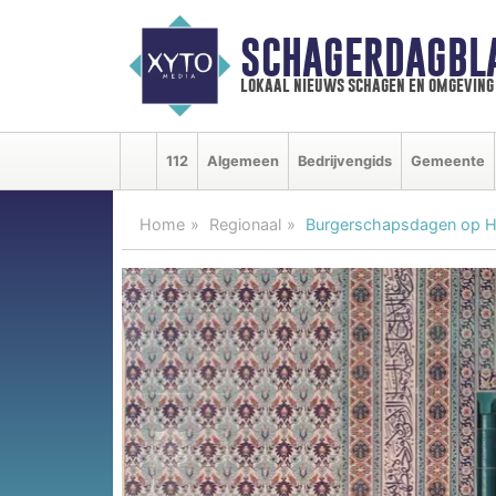
SCHAGERDAGBL
lokaal nieuws schagen en omgeving
112
Algemeen
Bedrijvengids
Gemeente
Home
Regionaal
Burgerschapsdagen op H