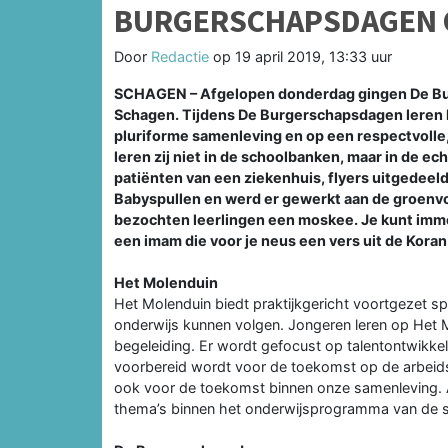
BURGERSCHAPSDAGEN 
Door
Redactie
op
19 april 2019, 13:33 uur
SCHAGEN – Afgelopen donderdag gingen De Bur
Schagen. Tijdens De Burgerschapsdagen leren l
pluriforme samenleving en op een respectvoll
leren zij niet in de schoolbanken, maar in de e
patiënten van een ziekenhuis, flyers uitgedeeld
Babyspullen en werd er gewerkt aan de groenv
bezochten leerlingen een moskee. Je kunt immer
een imam die voor je neus een vers uit de Koran
Het Molenduin
Het Molenduin biedt praktijkgericht voortgezet spec
onderwijs kunnen volgen. Jongeren leren op Het 
begeleiding. Er wordt gefocust op talentontwikkel
voorbereid wordt voor de toekomst op de arbeids
ook voor de toekomst binnen onze samenleving. Ac
thema’s binnen het onderwijsprogramma van de 