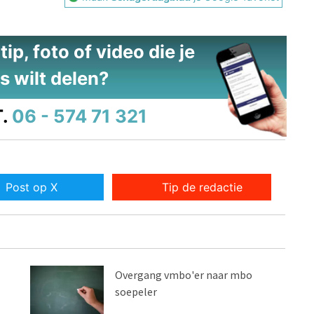
ip, foto of video die je
s wilt delen?
.
06 - 574 71 321
Post op X
Tip de redactie
Overgang vmbo'er naar mbo
soepeler