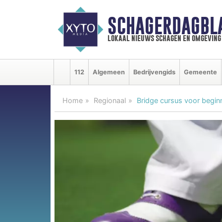
SCHAGERDAGBL
lokaal nieuws schagen en omgeving
112
Algemeen
Bedrijvengids
Gemeente
Home
Regionaal
Bridge cursus voor begin