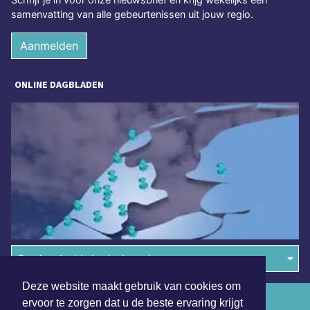
samenvatting van alle gebeurtenissen uit jouw regio.
Aanmelden
ONLINE DAGBLADEN
Overige dagbladen in de regio
Deze website maakt gebruik van cookies om
Algemene voorwaarden
ervoor te zorgen dat u de beste ervaring krijgt