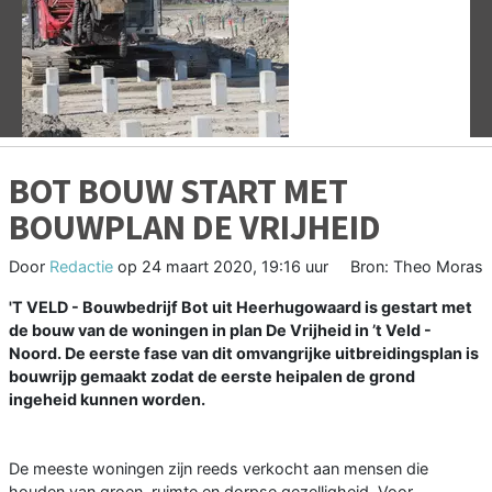
Vorige
V
BOT BOUW START MET
BOUWPLAN DE VRIJHEID
Door
Redactie
op
24 maart 2020, 19:16 uur
Bron: Theo Moras
'T VELD - Bouwbedrijf Bot uit Heerhugowaard is gestart met
de bouw van de woningen in plan De Vrijheid in ’t Veld -
Noord. De eerste fase van dit omvangrijke uitbreidingsplan is
bouwrijp gemaakt zodat de eerste heipalen de grond
ingeheid kunnen worden.
De meeste woningen zijn reeds verkocht aan mensen die
houden van groen, ruimte en dorpse gezelligheid. Voor