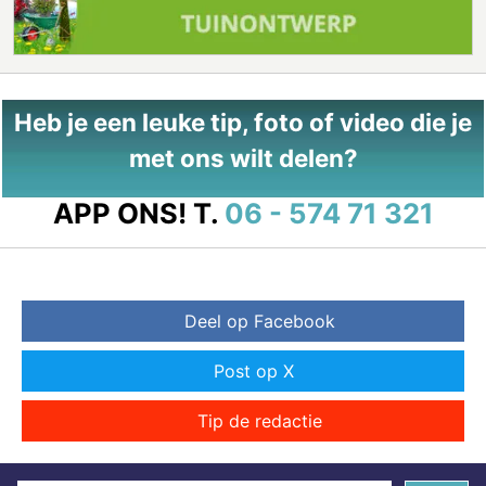
Heb je een leuke tip, foto of video die je
met ons wilt delen?
APP ONS!
T.
06 - 574 71 321
Deel op Facebook
Post op X
Tip de redactie