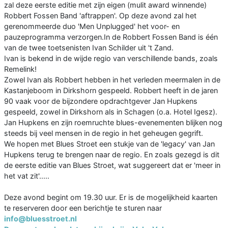
zal deze eerste editie met zijn eigen (mulit award winnende)
Robbert Fossen Band 'aftrappen'. Op deze avond zal het
gerenommeerde duo 'Men Unplugged' het voor- en
pauzeprogramma verzorgen.In de Robbert Fossen Band is één
van de twee toetsenisten Ivan Schilder uit 't Zand.
Ivan is bekend in de wijde regio van verschillende bands, zoals
Remelink!
Zowel Ivan als Robbert hebben in het verleden meermalen in de
Kastanjeboom in Dirkshorn gespeeld. Robbert heeft in de jaren
90 vaak voor de bijzondere opdrachtgever Jan Hupkens
gespeeld, zowel in Dirkshorn als in Schagen (o.a. Hotel Igesz).
Jan Hupkens en zijn roemruchte blues-evenementen blijken nog
steeds bij veel mensen in de regio in het geheugen gegrift.
We hopen met Blues Stroet een stukje van de 'legacy' van Jan
Hupkens terug te brengen naar de regio. En zoals gezegd is dit
de eerste editie van Blues Stroet, wat suggereert dat er 'meer in
het vat zit'.....
Deze avond begint om 19.30 uur. Er is de mogelijkheid kaarten
te reserveren door een berichtje te sturen naar
info@bluesstroet.nl