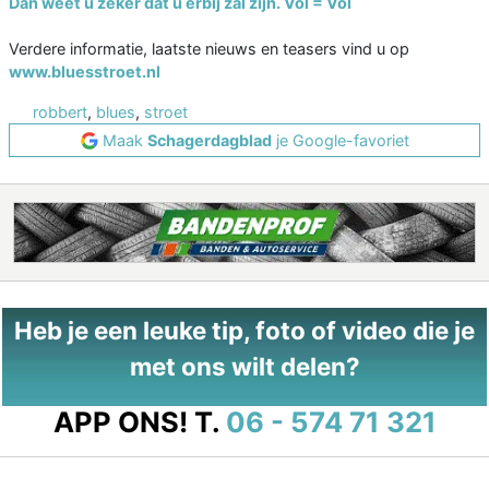
Dan weet u zeker dat u erbij zal zijn. Vol = Vol
Verdere informatie, laatste nieuws en teasers vind u op
www.bluesstroet.nl
robbert
,
blues
,
stroet
Maak
Schagerdagblad
je Google-favoriet
Heb je een leuke tip, foto of video die je
met ons wilt delen?
APP ONS!
T.
06 - 574 71 321