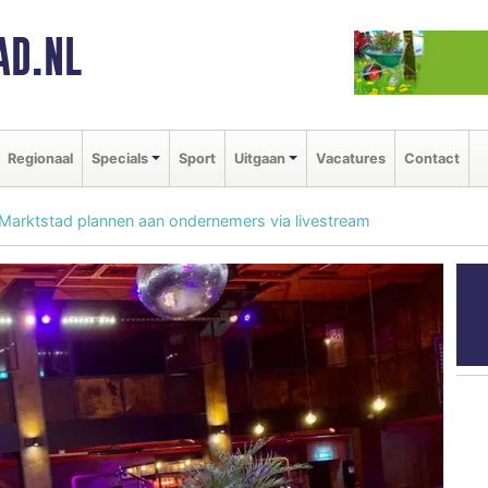
AD.NL
Regionaal
Specials
Sport
Uitgaan
Vacatures
Contact
Marktstad plannen aan ondernemers via livestream