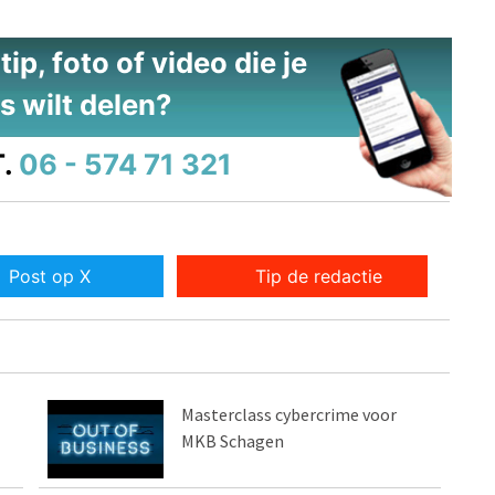
ip, foto of video die je
s wilt delen?
.
06 - 574 71 321
Post op X
Tip de redactie
Masterclass cybercrime voor
MKB Schagen