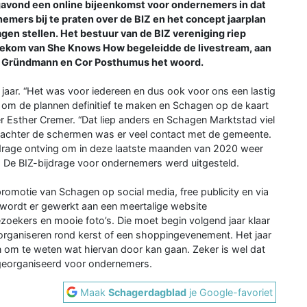
avond een online bijeenkomst voor ondernemers in dat
mers bij te praten over de BIZ en het concept jaarplan
gen stellen. Het bestuur van de BIZ vereniging riep
utekom van She Knows How begeleidde de livestream, aan
co Gründmann en Cor Posthumus het woord.
aar. “Het was voor iedereen en dus ook voor ons een lastig
n om de plannen definitief te maken en Schagen op de kaart
r Esther Cremer. “Dat liep anders en Schagen Marktstad viel
t achter de schermen was er veel contact met de gemeente.
jdrage ontving om in deze laatste maanden van 2020 weer
. De BIZ-bijdrage voor ondernemers werd uitgesteld.
romotie van Schagen op social media, free publicity en via
rdt er gewerkt aan een meertalige website
zoekers en mooie foto’s. Die moet begin volgend jaar klaar
 organiseren rond kerst of een shoppingevenement. Het jaar
om te weten wat hiervan door kan gaan. Zeker is wel dat
georganiseerd voor ondernemers.
Maak
Schagerdagblad
je Google-favoriet