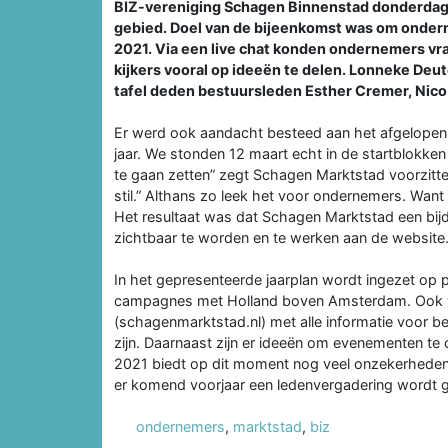
BIZ-vereniging Schagen Binnenstad donderdag
gebied. Doel van de bijeenkomst was om onderne
2021. Via een live chat konden ondernemers vra
kijkers vooral op ideeën te delen. Lonneke De
tafel deden bestuursleden Esther Cremer, Ni
Er werd ook aandacht besteed aan het afgelopen j
jaar. We stonden 12 maart echt in de startblokke
te gaan zetten” zegt Schagen Marktstad voorzitte
stil.” Althans zo leek het voor ondernemers. Wan
Het resultaat was dat Schagen Marktstad een bi
zichtbaar te worden en te werken aan de website
In het gepresenteerde jaarplan wordt ingezet op p
campagnes met Holland boven Amsterdam. Ook wo
(schagenmarktstad.nl) met alle informatie voor be
zijn. Daarnaast zijn er ideeën om evenementen te
2021 biedt op dit moment nog veel onzekerheden 
er komend voorjaar een ledenvergadering wordt 
ondernemers
,
marktstad
,
biz