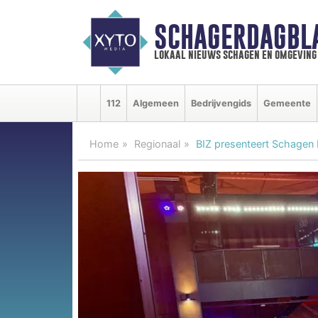
SCHAGERDAGBL
lokaal nieuws schagen en omgeving
112
Algemeen
Bedrijvengids
Gemeente
Home
Regionaal
BIZ presenteert Schagen 