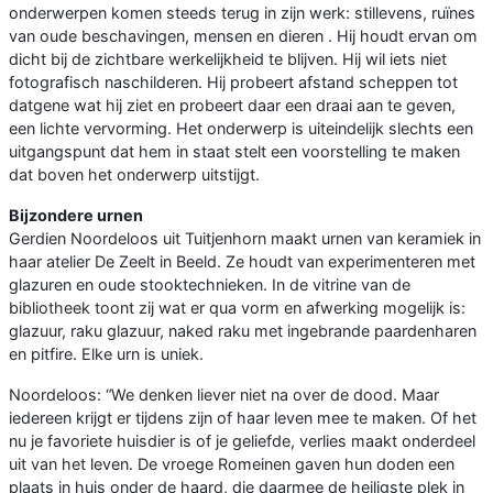
onderwerpen komen steeds terug in zijn werk: stillevens, ruïnes
van oude beschavingen, mensen en dieren . Hij houdt ervan om
dicht bij de zichtbare werkelijkheid te blijven. Hij wil iets niet
fotografisch naschilderen. Hij probeert afstand scheppen tot
datgene wat hij ziet en probeert daar een draai aan te geven,
een lichte vervorming. Het onderwerp is uiteindelijk slechts een
uitgangspunt dat hem in staat stelt een voorstelling te maken
dat boven het onderwerp uitstijgt.
Bijzondere urnen
Gerdien Noordeloos uit Tuitjenhorn maakt urnen van keramiek in
haar atelier De Zeelt in Beeld. Ze houdt van experimenteren met
glazuren en oude stooktechnieken. In de vitrine van de
bibliotheek toont zij wat er qua vorm en afwerking mogelijk is:
glazuur, raku glazuur, naked raku met ingebrande paardenharen
en pitfire. Elke urn is uniek.
Noordeloos: “We denken liever niet na over de dood. Maar
iedereen krijgt er tijdens zijn of haar leven mee te maken. Of het
nu je favoriete huisdier is of je geliefde, verlies maakt onderdeel
uit van het leven. De vroege Romeinen gaven hun doden een
plaats in huis onder de haard, die daarmee de heiligste plek in