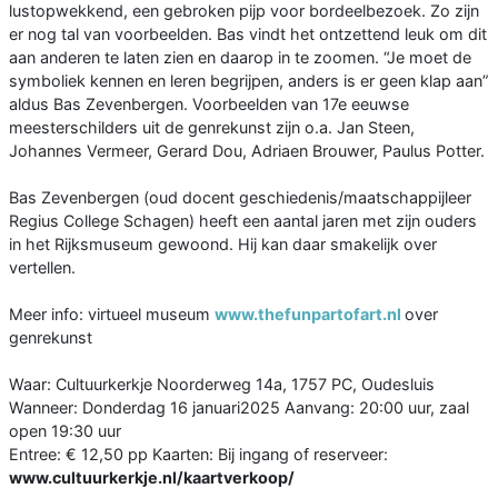
lustopwekkend, een gebroken pijp voor bordeelbezoek. Zo zijn
er nog tal van voorbeelden. Bas vindt het ontzettend leuk om dit
aan anderen te laten zien en daarop in te zoomen. “Je moet de
symboliek kennen en leren begrijpen, anders is er geen klap aan”
aldus Bas Zevenbergen. Voorbeelden van 17e eeuwse
meesterschilders uit de genrekunst zijn o.a. Jan Steen,
Johannes Vermeer, Gerard Dou, Adriaen Brouwer, Paulus Potter.
Bas Zevenbergen (oud docent geschiedenis/maatschappijleer
Regius College Schagen) heeft een aantal jaren met zijn ouders
in het Rijksmuseum gewoond. Hij kan daar smakelijk over
vertellen.
Meer info: virtueel museum
www.thefunpartofart.nl
over
genrekunst
Waar: Cultuurkerkje Noorderweg 14a, 1757 PC, Oudesluis
Wanneer: Donderdag 16 januari2025 Aanvang: 20:00 uur, zaal
open 19:30 uur
Entree: € 12,50 pp Kaarten: Bij ingang of reserveer:
www.cultuurkerkje.nl/kaartverkoop/