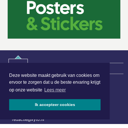
|
Nieuws | Sport | Evenementen
Deze website maakt gebruik van cookies om
ervoor te zorgen dat u de beste ervaring krijgt
Hoofdvestiging:
op onze website
Lees meer
van Benthuizenlaan 1
1701 BZ Heerhugowaard
Ik accepteer cookies
072 8200 600
redactie@xyto.nl
www.xyto.nl