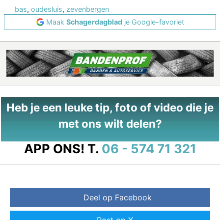
bas
,
oudesluis
,
zevenbergen
Maak
Schagerdagblad
je Google-favoriet
Heb je een leuke tip, foto of video die je
met ons wilt delen?
APP ONS!
T.
06 - 574 71 321
Deel op Facebook