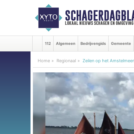
SCHAGERDAGBL
lokaal nieuws schagen en omgeving
112
Algemeen
Bedrijvengids
Gemeente
Home
Regionaal
Zeilen op het Amstelmeer