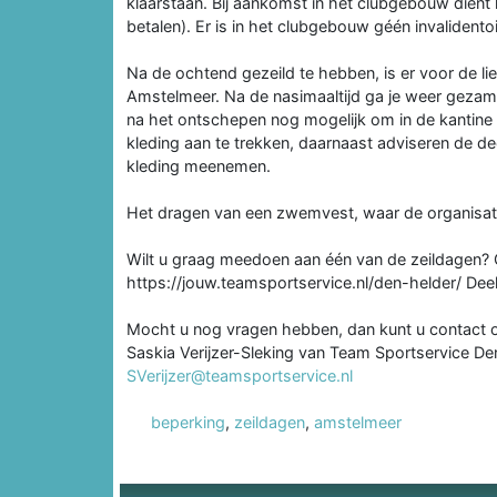
klaarstaan. Bij aankomst in het clubgebouw dient
betalen). Er is in het clubgebouw géén invalidento
Na de ochtend gezeild te hebben, is er voor de li
Amstelmeer. Na de nasimaaltijd ga je weer gezamen
na het ontschepen nog mogelijk om in de kantine
kleding aan te trekken, daarnaast adviseren de d
kleding meenemen.
Het dragen van een zwemvest, waar de organisatie
Wilt u graag meedoen aan één van de zeildagen? G
https://jouw.teamsportservice.nl/den-helder/ Deel
Mocht u nog vragen hebben, dan kunt u contact
Saskia Verijzer-Sleking van Team Sportservice De
SVerijzer@teamsportservice.nl
beperking
,
zeildagen
,
amstelmeer