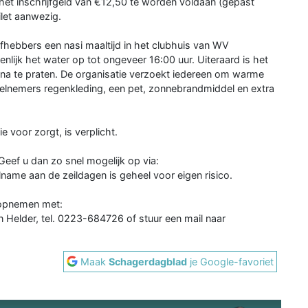
 het inschrijfgeld van €12,50 te worden voldaan (gepast
ilet aanwezig.
efhebbers een nasi maaltijd in het clubhuis van WV
lijk het water op tot ongeveer 16:00 uur. Uiteraard is het
 na te praten. De organisatie verzoekt iedereen om warme
eelnemers regenkleding, een pet, zonnebrandmiddel en extra
 voor zorgt, is verplicht.
eef u dan zo snel mogelijk op via:
name aan de zeildagen is geheel voor eigen risico.
 opnemen met:
n Helder, tel. 0223-684726 of stuur een mail naar
Maak
Schagerdagblad
je Google-favoriet