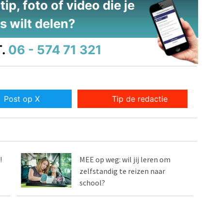
ip, foto of video die je
s wilt delen?
.
06 - 574 71 321
Post op X
Tip de redactie
!
MEE op weg: wil jij leren om
zelfstandig te reizen naar
school?