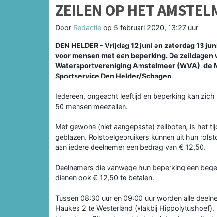
ZEILEN OP HET AMSTEL
Door
Redactie
op
5 februari 2020, 13:27 uur
DEN HELDER - Vrijdag 12 juni en zaterdag 13 ju
voor mensen met een beperking. De zeildagen
Watersportvereniging Amstelmeer (WVA), de 
Sportservice Den Helder/Schagen.
Iedereen, ongeacht leeftijd en beperking kan zic
50 mensen meezeilen.
Met gewone (niet aangepaste) zeilboten, is het 
geblazen. Rolstoelgebruikers kunnen uit hun rolsto
aan iedere deelnemer een bedrag van € 12,50.
Deelnemers die vanwege hun beperking een begel
dienen ook € 12,50 te betalen.
Tussen 08:30 uur en 09:00 uur worden alle deel
Haukes 2 te Westerland (vlakbij Hippolytushoef). I