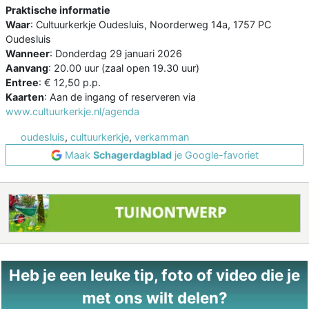
Praktische informatie
Waar
: Cultuurkerkje Oudesluis, Noorderweg 14a, 1757 PC
Oudesluis
Wanneer
: Donderdag 29 januari 2026
Aanvang
: 20.00 uur (zaal open 19.30 uur)
Entree
: € 12,50 p.p.
Kaarten
: Aan de ingang of reserveren via
www.cultuurkerkje.nl/agenda
oudesluis
,
cultuurkerkje
,
verkamman
Maak
Schagerdagblad
je Google-favoriet
Heb je een leuke tip, foto of video die je
met ons wilt delen?