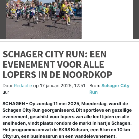
Vorige
V
SCHAGER CITY RUN: EEN
EVENEMENT VOOR ALLE
LOPERS IN DE NOORDKOP
Door
Redactie
op
17 januari 2025, 12:51
Bron:
Schager City
uur
Run
SCHAGEN - Op zondag 11 mei 2025, Moederdag, wordt de
Schagen City Run georganiseerd. Dit sportieve en gezellige
evenement, geschikt voor lopers van alle leeftijden en alle
snelheden, vindt plaats rondom de markt in hartje Schagen.
Het programma omvat de SKRS Kidsrun, een 5 km en 10 km
Cityrun, een businessrun en een wandelevenement.