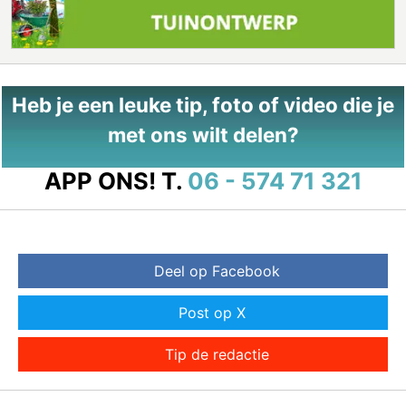
Heb je een leuke tip, foto of video die je
met ons wilt delen?
APP ONS!
T.
06 - 574 71 321
Deel op Facebook
Post op X
Tip de redactie