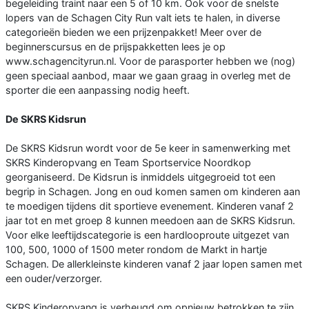
begeleiding traint naar een 5 of 10 km. Ook voor de snelste
lopers van de Schagen City Run valt iets te halen, in diverse
categorieën bieden we een prijzenpakket! Meer over de
beginnerscursus en de prijspakketten lees je op
www.schagencityrun.nl. Voor de parasporter hebben we (nog)
geen speciaal aanbod, maar we gaan graag in overleg met de
sporter die een aanpassing nodig heeft.
De SKRS Kidsrun
De SKRS Kidsrun wordt voor de 5e keer in samenwerking met
SKRS Kinderopvang en Team Sportservice Noordkop
georganiseerd. De Kidsrun is inmiddels uitgegroeid tot een
begrip in Schagen. Jong en oud komen samen om kinderen aan
te moedigen tijdens dit sportieve evenement. Kinderen vanaf 2
jaar tot en met groep 8 kunnen meedoen aan de SKRS Kidsrun.
Voor elke leeftijdscategorie is een hardlooproute uitgezet van
100, 500, 1000 of 1500 meter rondom de Markt in hartje
Schagen. De allerkleinste kinderen vanaf 2 jaar lopen samen met
een ouder/verzorger.
SKRS Kinderopvang is verheugd om opnieuw betrokken te zijn