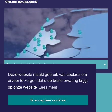
ONLINE DAGBLADEN
Overige dagbladen in de regio
Deze website maakt gebruik van cookies om
Algemene voorwaarden
ervoor te zorgen dat u de beste ervaring krijgt
op onze website
Lees meer
Disclaimer
Privacy Statement
Ik accepteer cookies
Copyright (c) 2026 | Schagerdagblad.nl - Alle rechten