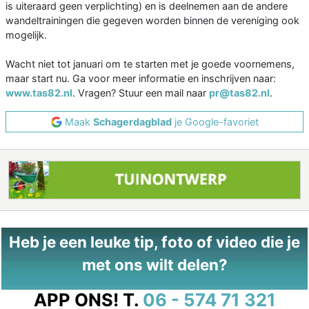
is uiteraard geen verplichting) en is deelnemen aan de andere
wandeltrainingen die gegeven worden binnen de vereniging ook
mogelijk.
Wacht niet tot januari om te starten met je goede voornemens,
maar start nu. Ga voor meer informatie en inschrijven naar:
www.tas82.nl
. Vragen? Stuur een mail naar
pr@tas82.nl
.
Maak
Schagerdagblad
je Google-favoriet
Heb je een leuke tip, foto of video die je
met ons wilt delen?
APP ONS!
T.
06 - 574 71 321