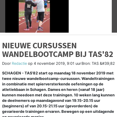
Vorige
V
NIEUWE CURSUSSEN
WANDELBOOTCAMP BIJ TAS'82
Door
Redactie
op
4 november 2019, 9:01 uur
Bron: TAS &#39;82
SCHAGEN - TAS'82 start op maandag 18 november 2019 met
twee nieuwe wandelbootcamp-cursussen. Wandeltrainingen
in combinatie met spierversterkende oefeningen op de
atletiekbaan in Schagen. Dames en heren (vanaf 18 jaar)
kunnen meedoen met deze trainingen. 10 weken lang kunnen
de deelnemers op maandagavond van 19.15-20.15 uur
(beginners) of van 20.15-21.15 uur (gevorderden) de
gevarieerde trainingen ervaren. Bewegen op een uitdagende
en gevarieerde manier.