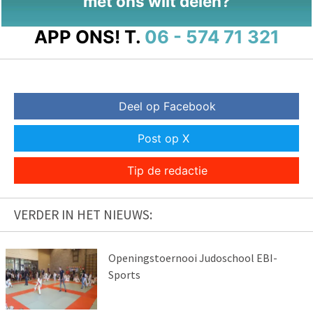
met ons wilt delen?
APP ONS!
T.
06 - 574 71 321
Deel op Facebook
Post op X
Tip de redactie
VERDER IN HET NIEUWS:
Openingstoernooi Judoschool EBI-
Sports