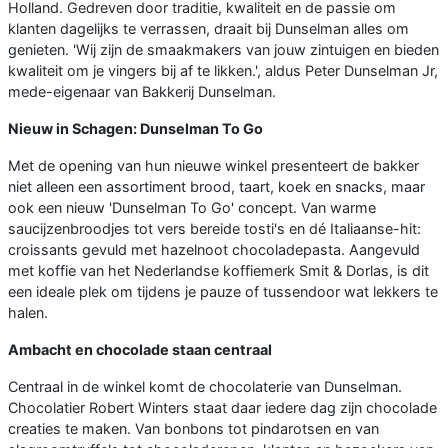
Holland. Gedreven door traditie, kwaliteit en de passie om
klanten dagelijks te verrassen, draait bij Dunselman alles om
genieten. 'Wij zijn de smaakmakers van jouw zintuigen en bieden
kwaliteit om je vingers bij af te likken.', aldus Peter Dunselman Jr,
mede-eigenaar van Bakkerij Dunselman.
Nieuw in Schagen: Dunselman To Go
Met de opening van hun nieuwe winkel presenteert de bakker
niet alleen een assortiment brood, taart, koek en snacks, maar
ook een nieuw 'Dunselman To Go' concept. Van warme
saucijzenbroodjes tot vers bereide tosti's en dé Italiaanse-hit:
croissants gevuld met hazelnoot chocoladepasta. Aangevuld
met koffie van het Nederlandse koffiemerk Smit & Dorlas, is dit
een ideale plek om tijdens je pauze of tussendoor wat lekkers te
halen.
Ambacht en chocolade staan centraal
Centraal in de winkel komt de chocolaterie van Dunselman.
Chocolatier Robert Winters staat daar iedere dag zijn chocolade
creaties te maken. Van bonbons tot pindarotsen en van