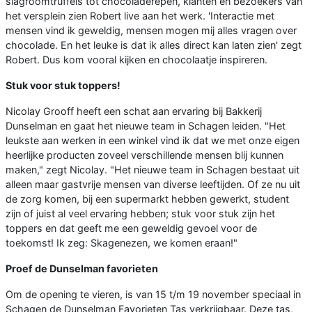
slagroomtruffels tot chocoladerepen, klanten en bezoekers van
het versplein zien Robert live aan het werk. 'Interactie met
mensen vind ik geweldig, mensen mogen mij alles vragen over
chocolade. En het leuke is dat ik alles direct kan laten zien' zegt
Robert. Dus kom vooral kijken en chocolaatje inspireren.
Stuk voor stuk toppers!
Nicolay Grooff heeft een schat aan ervaring bij Bakkerij
Dunselman en gaat het nieuwe team in Schagen leiden. "Het
leukste aan werken in een winkel vind ik dat we met onze eigen
heerlijke producten zoveel verschillende mensen blij kunnen
maken," zegt Nicolay. "Het nieuwe team in Schagen bestaat uit
alleen maar gastvrije mensen van diverse leeftijden. Of ze nu uit
de zorg komen, bij een supermarkt hebben gewerkt, student
zijn of juist al veel ervaring hebben; stuk voor stuk zijn het
toppers en dat geeft me een geweldig gevoel voor de
toekomst! Ik zeg: Skagenezen, we komen eraan!"
Proef de Dunselman favorieten
Om de opening te vieren, is van 15 t/m 19 november speciaal in
Schagen de Dunselman Favorieten Tas verkrijgbaar. Deze tas,