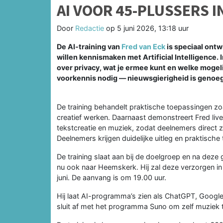
AI VOOR 45-PLUSSERS 
Door
Redactie
op
5 juni 2026, 13:18 uur
De AI‑training van
Fred van Eck
is speciaal ontw
willen kennismaken met Artificial Intelligence. I
over privacy, wat je ermee kunt en welke mogelij
voorkennis nodig — nieuwsgierigheid is genoeg
De training behandelt praktische toepassingen zoa
creatief werken. Daarnaast demonstreert Fred liv
tekstcreatie en muziek, zodat deelnemers direct 
Deelnemers krijgen duidelijke uitleg en praktische
De training slaat aan bij de doelgroep en na dez
nu ook naar Heemskerk. Hij zal deze verzorgen i
juni. De aanvang is om 19.00 uur.
Hij laat AI-programma’s zien als ChatGPT, Google
sluit af met het programma Suno om zelf muziek 