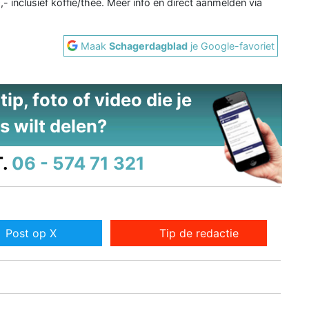
,- inclusief koffie/thee. Meer info en direct aanmelden via
Maak
Schagerdagblad
je Google-favoriet
ip, foto of video die je
s wilt delen?
.
06 - 574 71 321
Post op X
Tip de redactie