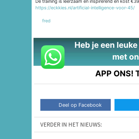
De training is leerzaam en inspirerend en kost €39
https://eckkies.nl/artificial-intelligence-voor-45/
fred
Heb je een leuke t
met on
APP ONS!
T
Deel op Facebook
VERDER IN HET NIEUWS: