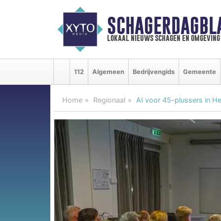
SCHAGERDAGBL
lokaal nieuws schagen en omgeving
112
Algemeen
Bedrijvengids
Gemeente
Home
Regionaal
AI voor 45-plussers in 