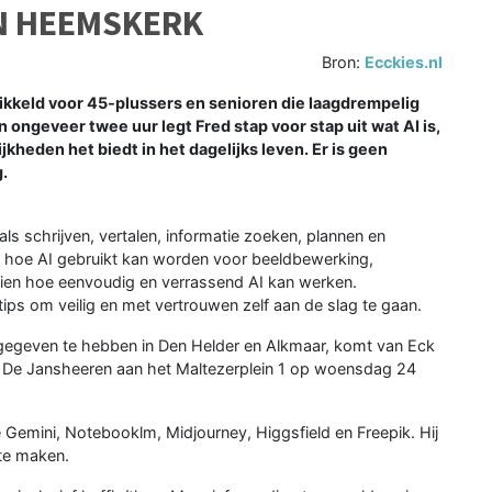
IN HEEMSKERK
Bron:
Ecckies.nl
ikkeld voor 45‑plussers en senioren die laagdrempelig
n ongeveer twee uur legt Fred stap voor stap uit wat AI is,
kheden het biedt in het dagelijks leven. Er is geen
.
ls schrijven, vertalen, informatie zoeken, plannen en
e hoe AI gebruikt kan worden voor beeldbewerking,
zien hoe eenvoudig en verrassend AI kan werken.
 tips om veilig en met vertrouwen zelf aan de slag te gaan.
e gegeven te hebben in Den Helder en Alkmaar, komt van Eck
n De Jansheeren aan het Maltezerplein 1 op woensdag 24
 Gemini, Notebooklm, Midjourney, Higgsfield en Freepik. Hij
te maken.