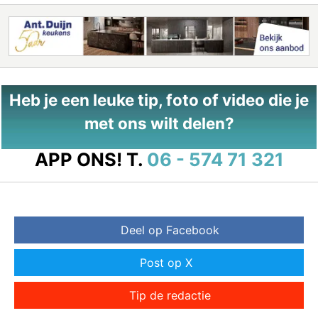
Heb je een leuke tip, foto of video die je
met ons wilt delen?
APP ONS!
T.
06 - 574 71 321
Deel op Facebook
Post op X
Tip de redactie