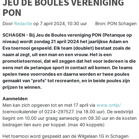
JEU DE BOULES VERENIGING
PON
Door
Redactie
op
7 april 2024, 10:30 uur
Bron: PON Schagen
SCHAGEN - Bij Jeu de Boules vereniging PON (Petanque op
niveau) wordt zondag 21 april 2024 het jaarlijkse Adam en
Eva toernooi gespeeld. Elk team (doublet) bestaat zoals de
naam al zegt, uit een man en een vrouw. Het is een
promotietoernooi, dat wil zeggen dat het voor iedereen is die
eens met de petanque sport in contact wil komen. De teams
spelen twee voorrondes en daarna worden er twee poules
gemaakt van "profs" tot recreanten, en in beide poules zijn
prijzen te winnen.
Aanmelden
Men kan zich opgeven tot en met 17 april via
www.ontip/
toernooikalender of 0224-297527. (na 18.00 uur). De wedstrijd
begint om 10.00 uur graag aanwezig om 09.30 uur en de kosten
bedragen tien euro per koppel. (max 40 koppels)
Het toernooi word gespeeld aan de Wilgelaan 1G in Schagen