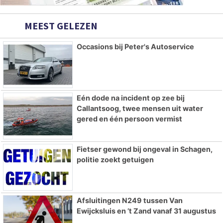
MEEST GELEZEN
Occasions bij Peter's Autoservice
Eén dode na incident op zee bij
Callantsoog, twee mensen uit water
gered en één persoon vermist
Fietser gewond bij ongeval in Schagen,
politie zoekt getuigen
Afsluitingen N249 tussen Van
Ewijcksluis en ’t Zand vanaf 31 augustus