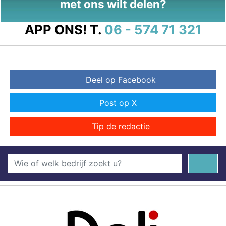
met ons wilt delen?
APP ONS!
T.
06 - 574 71 321
Deel op Facebook
Post op X
Tip de redactie