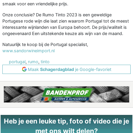
smaak voor een vriendelijke prijs.
Onze conclusie? De Rumo Tinto 2023 is een geweldige
Portugese rode wijn die laat zien waarom Portugal tot de meest
interessante wijnlanden van Europa behoort. De prijs/waliteit is
ongeevenaard Een uitstekende keuze als wijn van de maand.
Natuurlijk te koop bij de Portugal specialist,
www.sandorwineimport.nl
portugal
,
rumo
,
tinto
Maak
Schagerdagblad
je Google-favoriet
Heb je een leuke tip, foto of video die je
met ons wilt delen?