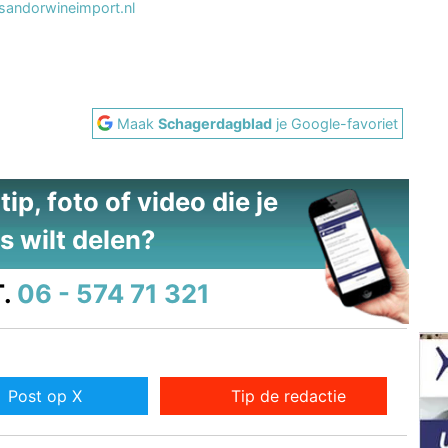
andorwineimport.nl
Maak
Schagerdagblad
je Google-favoriet
ip, foto of video die je
s wilt delen?
.
06 - 574 71 321
Post op X
Tip de redactie