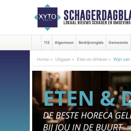
SCHAGERDAGBL
lokaal nieuws schagen en omgeving
112
Algemeen
Bedrijvengids
Gemeente
Home
Uitgaan
Eten en drinken
Wijn van