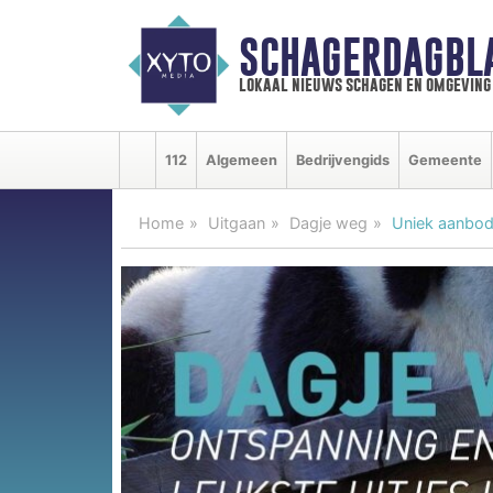
SCHAGERDAGBL
lokaal nieuws schagen en omgeving
112
Algemeen
Bedrijvengids
Gemeente
Home
Uitgaan
Dagje weg
Uniek aanbod