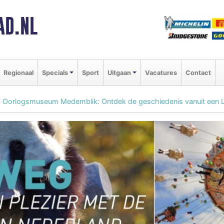
AD.NL
Regionaal
Specials
Sport
Uitgaan
Vacatures
Contact
 Oorlogsmuseum Medemblik: Ontdek de geschiedenis vanuit een 