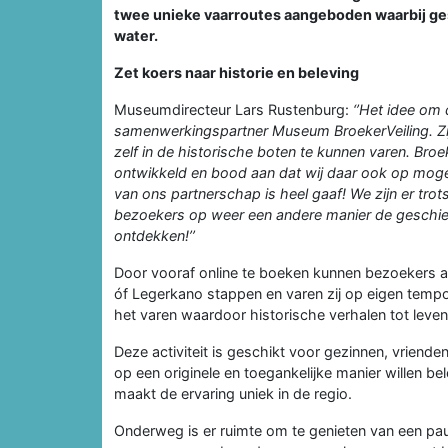
twee unieke vaarroutes aangeboden waarbij g
water.
Zet koers naar historie en beleving
Museumdirecteur Lars Rustenburg:
‘’Het idee om
samenwerkingspartner Museum BroekerVeiling. Zij
zelf in de historische boten te kunnen varen. Broe
ontwikkeld en bood aan dat wij daar ook op moge
van ons partnerschap is heel gaaf! We zijn er tr
bezoekers op weer een andere manier de geschie
ontdekken!’’
Door vooraf online te boeken kunnen bezoekers a
óf Legerkano stappen en varen zij op eigen tempo
het varen waardoor historische verhalen tot leve
Deze activiteit is geschikt voor gezinnen, vriende
op een originele en toegankelijke manier willen be
maakt de ervaring uniek in de regio.
Onderweg is er ruimte om te genieten van een pau