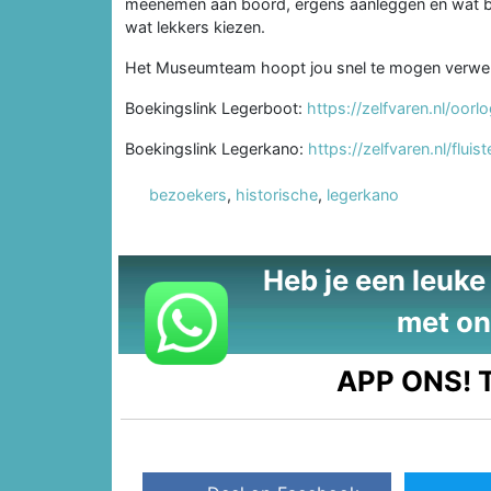
meenemen aan boord, ergens aanleggen en wat bes
wat lekkers kiezen.
Het Museumteam hoopt jou snel te mogen verwel
Boekingslink Legerboot:
https://zelfvaren.nl/oorl
Boekingslink Legerkano:
https://zelfvaren.nl/flu
bezoekers
,
historische
,
legerkano
Heb je een leuke t
met on
APP ONS!
T