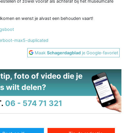
tellen of zowel vooraf als achteraf bij het museumcafé
komen en wenst je alvast een behouden vaart!
ogsboot
isterboot-max5-duplicated
Maak
Schagerdagblad
je Google-favoriet
ip, foto of video die je
s wilt delen?
.
06 - 574 71 321