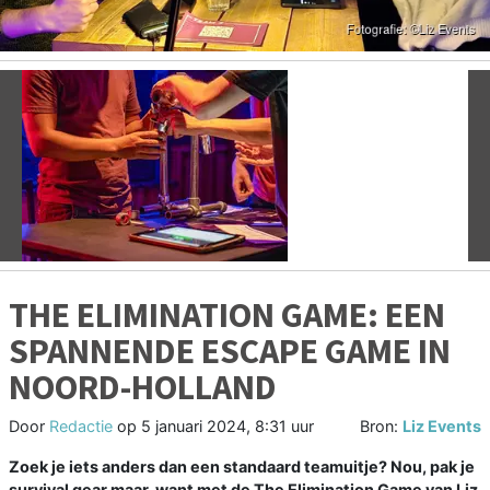
Vorige
V
THE ELIMINATION GAME: EEN
SPANNENDE ESCAPE GAME IN
NOORD-HOLLAND
Door
Redactie
op
5 januari 2024, 8:31 uur
Bron:
Liz Events
Zoek je iets anders dan een standaard teamuitje? Nou, pak je
survival gear maar, want met de The Elimination Game van Liz