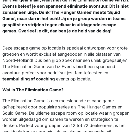
Events beleef je een spannend eliminatie avontuur. Dit is niet
zomaar een uitje. Denk 'The Hunger Games' meets 'Squid
Game', maar dan in het echt! Jij en je groep worden in teams
gesplitst en strijden tegen elkaar in uitdagende escape
games. Overleef je dit, dan ben je de held van de dag!
Deze escape game op locatie is speciaal ontworpen voor grote
groepen en wordt exclusief aangeboden in alle plaatsen van
Noord-Holland! Dus ben jij op zoek naar een uniek groepsuitje?
The Elimination Game van Liz Events biedt een spannend
avontuur, perfect voor bedrijfsuitjes, familiefeesten en
teambuilding of coaching
events op locatie.
Wat is The Elimination Game?
The Elimination Game is een meeslepende escape game
geïnspireerd door populaire series als The Hunger Games en
Squid Game. De ultieme escape room op locatie waarin groepen
worden uitgedaagd om samen te werken en strategisch te
denken. Perfect voor groepen van 12 tot 72 deelnemers, is het
een ideale keuze voor wie iets unieks en spannends wil