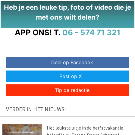
Heb je een leuke tip, foto of video die je
met ons wilt delen?
APP ONS!
T.
06 - 574 71 321
Deel op Facebook
Post op X
Tip de redactie
VERDER IN HET NIEUWS:
Het leukste uitje in de herfstvakantie
beleef je bij Escape Room Schagen!