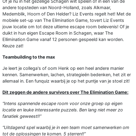
Of je nu in het gezellige Schagen wilt spelen of in één van de
andere topsteden van Noord-Holland, zoals Alkmaar,
Medemblik, Hoorn of Den Helder? Liz Events regelt het! Met de
mobiele set-up van The Elimination Game, tovert Liz Events
jouw locatie om tot deze ultieme escape room belevenis! Of je
duikt in hun eigen Escape Room in Schagen, waar The
Ellimination Game vanaf 12 personen gespeeld kan worden.
Keuze zat!
Teambuilding to the max
Je leert je collega's of oom Henk op een heel andere manier
kennen. Samenwerken, lachen, strategieën bedenken, het zit er
allemaal in. Een funquiz waarbij je op het puntje van je stoel zit!
Dit zeggen de andere survivors over The Elimination Game:
“Intens spannende escape room voor onze groep op eigen
locatie en leuke interessante puzzels. Ben lang niet meer zo
fanatiek geweest!!”
“Uitdagend spel waarbij je in een team moet samenwerken om
tot de oplossingen te komen. 5 sterren!!”