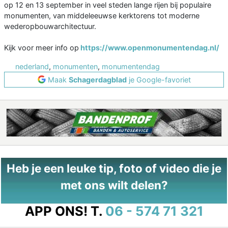
op 12 en 13 september in veel steden lange rijen bij populaire
monumenten, van middeleeuwse kerktorens tot moderne
wederopbouwarchitectuur.
Kijk voor meer info op
https://www.openmonumentendag.nl/
nederland
,
monumenten
,
monumentendag
Maak
Schagerdagblad
je Google-favoriet
Heb je een leuke tip, foto of video die je
met ons wilt delen?
APP ONS!
T.
06 - 574 71 321