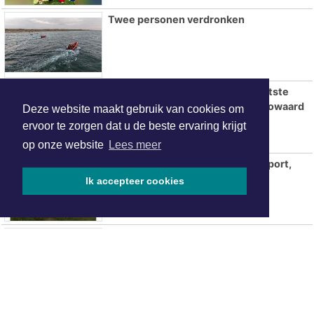
Twee personen verdronken
Molenaar Badkamers opent grootste
showroom tot nu toe in Heerhugowaard
Deze website maakt gebruik van cookies om
ervoor te zorgen dat u de beste ervaring krijgt
op onze website
Lees meer
Waterweekend Kolhorn brengt sport,
avontuur en gezelligheid samen
Ik accepteer cookies
De Wateratlas van Noord-Holland geeft
inzicht in onze relatie met water