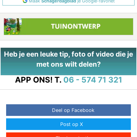
Maak
Schagerdagblad
je Google-favoriet
Heb je een leuke tip, foto of video die je
met ons wilt delen?
APP ONS!
T.
06 - 574 71 321
Deel op Facebook
Post op X