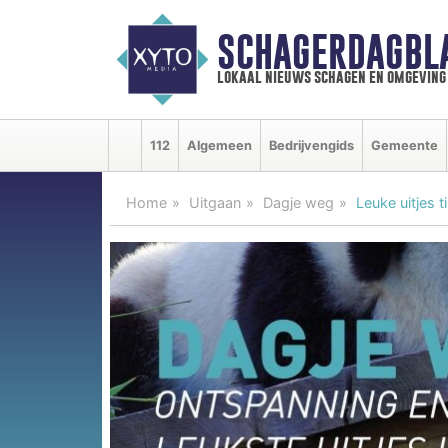
SCHAGERDAGBL
lokaal nieuws schagen en omgeving
112
Algemeen
Bedrijvengids
Gemeente
Home
Uitgaan
Dagje weg
Leuke uitjes 