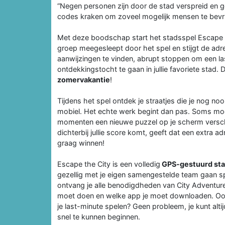
“Negen personen zijn door de stad verspreid en g
codes kraken om zoveel mogelijk mensen te bevri
Met deze boodschap start het stadsspel Escape the 
groep meegesleept door het spel en stijgt de adre
aanwijzingen te vinden, abrupt stoppen om een la
ontdekkingstocht te gaan in jullie favoriete stad
zomervakantie
!
Tijdens het spel ontdek je straatjes die je nog no
mobiel. Het echte werk begint dan pas. Soms moet
momenten een nieuwe puzzel op je scherm verschi
dichterbij jullie score komt, geeft dat een extra adr
graag winnen!
Escape the City is een volledig
GPS-gestuurd sta
gezellig met je eigen samengestelde team gaan spe
ontvang je alle benodigdheden van City Adventures
moet doen en welke app je moet downloaden. Ook 
je last-minute spelen? Geen probleem, je kunt al
snel te kunnen beginnen.