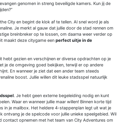
evangen genomen in streng beveiligde kamers. Kun jij de
jden?”
City en begint de klok af te tellen. Al snel word je als
naline. Je merkt al gauw dat jullie door de stad rennen om
stige breinbreker op te lossen, om daarna weer verder op
. Dit maakt deze citygame een
perfect uitje in de
oit hebt gezien en verschijnen er diverse opdrachten op je
 je de omgeving goed bekijken, terwijl er op andere
jnt. En wanneer je ziet dat een ander team steeds
enaline boost. Jullie willen dit leuke stadsspel natuurlijk
dsspel
. Je hebt geen externe begeleiding nodig en kunt
len. Waar en wanneer jullie maar willen! Binnen korte tijd
 in je mailbox. Het heldere 4-stappenplan legt uit wat je
ontvang je de spelcode voor jullie unieke speelgebied. Wil
tijd contact opnemen met het team van City Adventures om