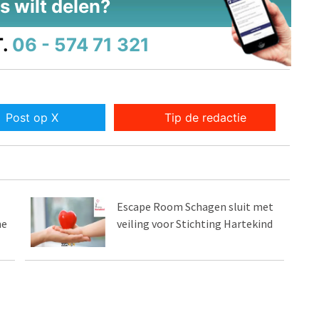
s wilt delen?
.
06 - 574 71 321
Post op X
Tip de redactie
Escape Room Schagen sluit met
he
veiling voor Stichting Hartekind