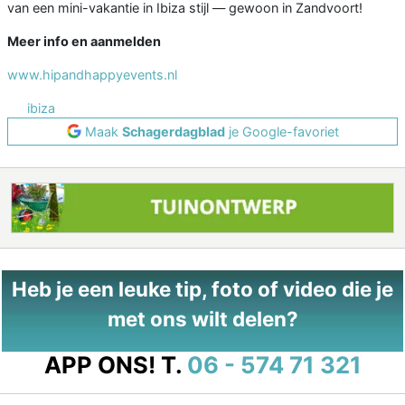
van een mini-vakantie in Ibiza stijl — gewoon in Zandvoort!
Meer info en aanmelden
www.hipandhappyevents.nl
ibiza
Maak
Schagerdagblad
je Google-favoriet
Heb je een leuke tip, foto of video die je
met ons wilt delen?
APP ONS!
T.
06 - 574 71 321