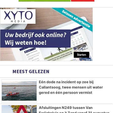
MEEST GELEZEN
Eén dode na incident op zee bij
Callantsoog, twee mensen uit water
gered en één persoon vermist
Afsluitingen N249 tussen Van
Ewijcksluis en ’t Zand vanaf 31 augustus