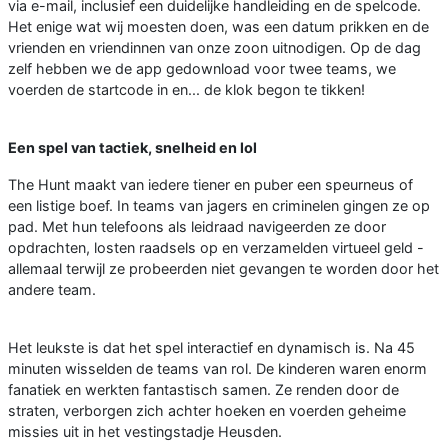
via e-mail, inclusief een duidelijke handleiding en de spelcode.
Het enige wat wij moesten doen, was een datum prikken en de
vrienden en vriendinnen van onze zoon uitnodigen. Op de dag
zelf hebben we de app gedownload voor twee teams, we
voerden de startcode in en... de klok begon te tikken!
Een spel van tactiek, snelheid en lol
The Hunt maakt van iedere tiener en puber een speurneus of
een listige boef. In teams van jagers en criminelen gingen ze op
pad. Met hun telefoons als leidraad navigeerden ze door
opdrachten, losten raadsels op en verzamelden virtueel geld -
allemaal terwijl ze probeerden niet gevangen te worden door het
andere team.
Het leukste is dat het spel interactief en dynamisch is. Na 45
minuten wisselden de teams van rol. De kinderen waren enorm
fanatiek en werkten fantastisch samen. Ze renden door de
straten, verborgen zich achter hoeken en voerden geheime
missies uit in het vestingstadje Heusden.