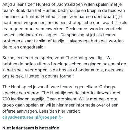
Altijd al eens zelf Hunted of Jachtseizoen willen spelen met je
team? Boek dan het Hunted bedrijfsuitje en kruip in de huid van
crimineel of hunter. 'Hunted' is niet zomaar een spel waarbij je
hard moet wegrennen; het is een strategische spel waarbij je als
team goed moet samenwerken. Deelnemers worden verdeeld
tussen 'criminelen' en 'jagers'. De spanning stijgt als teams
proberen elkaar te slim af te zijn. Halverwege het spel, worden
de rollen omgedraaid.
Suzan, een eerdere speler, vond The Hunt geweldig: "Wij
hebben de ballen uit ons broek gelachen en gingen helemaal op
in het spel. Verstoppen in de bosjes of onder auto's, niets was
ons te gek. Hunted in optima forma!”
The Hunt speel je vanaf twee teams tegen elkaar. Onlangs
speelde een school The Hunt tijdens de introductieweek met
700 leerlingen tegelijk. Geen probleem! Wil je met een grote
groep gaan spelen en wil je hier meer informatie over of een
offerte aanvragen. Lees dan hier verder:
cityadventures.nl/groepen />
Niet ieder team is hetzelfde