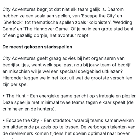
City Adventures begrijpt dat niet elk team gelijk is. Daarom
hebben ze een scala aan spellen, van 'Escape the City' en
'Sherlock', tot thematische spellen zoals ‘Kolonisten’, 'Wedding
Game' en ‘The Hangover Game’. Of je nu in een grote stad bent
of een gezellig dorpje, het avontuur roept!
De meest gekozen stadsspellen
City Adventures geeft graag advies bij het organiseren van
bedrijfsuitjes, want welk spel past nou bij jouw team of bedrijf
en misschien wil je wel een speciaal spelgebied uitkiezen?
Hieronder leggen we in het kort uit wat de grootste verschillen
zijn per spel:
• The Hunt - Een energieke game gericht op strategie en plezier.
Deze speel je met minimaal twee teams tegen elkaar speelt (de
criminelen en de hunters).
• Escape the City - Een stadstour waarbij teams samenwerken
om uitdagende puzzels op te lossen. De verborgen talenten van
de deelnemers komen tijdens het spelen optimaal naar boven