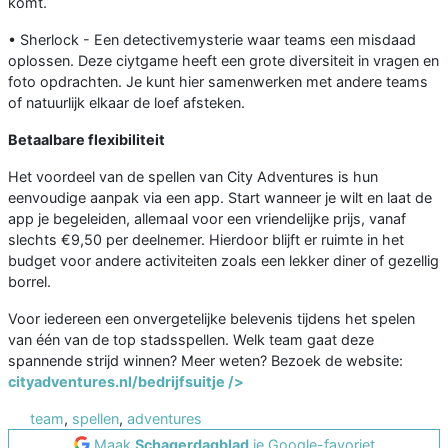
komt.
• Sherlock - Een detectivemysterie waar teams een misdaad
oplossen. Deze ciytgame heeft een grote diversiteit in vragen en
foto opdrachten. Je kunt hier samenwerken met andere teams
of natuurlijk elkaar de loef afsteken.
Betaalbare flexibiliteit
Het voordeel van de spellen van City Adventures is hun
eenvoudige aanpak via een app. Start wanneer je wilt en laat de
app je begeleiden, allemaal voor een vriendelijke prijs, vanaf
slechts €9,50 per deelnemer. Hierdoor blijft er ruimte in het
budget voor andere activiteiten zoals een lekker diner of gezellig
borrel.
Voor iedereen een onvergetelijke belevenis tijdens het spelen
van één van de top stadsspellen. Welk team gaat deze
spannende strijd winnen? Meer weten? Bezoek de website:
cityadventures.nl/bedrijfsuitje />
team
,
spellen
,
adventures
Maak
Schagerdagblad
je Google-favoriet