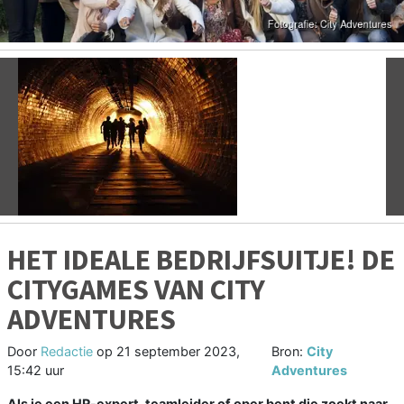
Vorige
V
HET IDEALE BEDRIJFSUITJE! DE
CITYGAMES VAN CITY
ADVENTURES
Door
Redactie
op
21 september 2023,
Bron:
City
15:42 uur
Adventures
Als je een HR-expert, teamleider of oper bent die zoekt naar