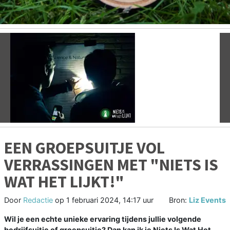
Vorige
V
EEN GROEPSUITJE VOL
VERRASSINGEN MET "NIETS IS
WAT HET LIJKT!"
Door
Redactie
op
1 februari 2024, 14:17 uur
Bron:
Liz Events
Wil je een echte unieke ervaring tijdens jullie volgende
bedrijfsuitje of groepsuitje? Dan kan ik je Niets Is Wat Het