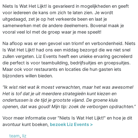
Niets Is Wat Het Lijkt! is gevarieerd in mogelijkheden en geeft
voor iedereen de kans om zich te laten zien. Je wordt
uitgedaagd, zet je op het verkeerde been en laat je
samenwerken met de andere deelnemers. Bovenal maak je
vooral veel lol met de groep waar je mee speelt!
Na afloop was er een gevoel van triomf en verbondenheid. Niets
Is Wat Het Lijkt! had ons een middag bezorgd die we niet snel
zullen vergeten. Liz Events heeft een unieke ervaring gecreëerd
die perfect is voor teambuilding, bedrijfsuitjes en groepsuitjes.
Maar ook voor restaurants en locaties die hun gasten iets
bijzonders willen bieden.
“Ik wist niet wat ik moest verwachten, maar het was awesome!
Het is tof dat je uit meerdere strategieën kunt kiezen en
ondertussen is de tijd je grootste vijand. De groene kluis
openen, dat was goud! Mijn tip: zoek de verborgen opdrachten.”
Voor meer informatie over "Niets Is Wat Het Lijkt!" en hoe je dit
avontuur kunt boeken,
bezoek Liz Events >
team
,
liz