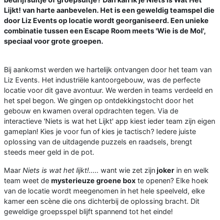
Lijkt! van harte aanbevelen. Het is een geweldig teamspel die
door Liz Events op locatie wordt georganiseerd. Een unieke
combinatie tussen een Escape Room meets 'Wie is de Mol',
speciaal voor grote groepen.
Bij aankomst werden we hartelijk ontvangen door het team van
Liz Events. Het industriële kantoorgebouw, was de perfecte
locatie voor dit gave avontuur. We werden in teams verdeeld en
het spel begon. We gingen op ontdekkingstocht door het
gebouw en kwamen overal opdrachten tegen. Via de
interactieve 'Niets is wat het Lijkt' app kiest ieder team zijn eigen
gameplan! Kies je voor fun of kies je tactisch? Iedere juiste
oplossing van de uitdagende puzzels en raadsels, brengt
steeds meer geld in de pot.
Maar
Niets is wat het lijkt!.....
want wie zet zijn
joker
in en welk
team weet de
mysterieuze groene box
te openen? Elke hoek
van de locatie wordt meegenomen in het hele speelveld, elke
kamer een scène die ons dichterbij de oplossing bracht. Dit
geweldige groepsspel blijft spannend tot het einde!