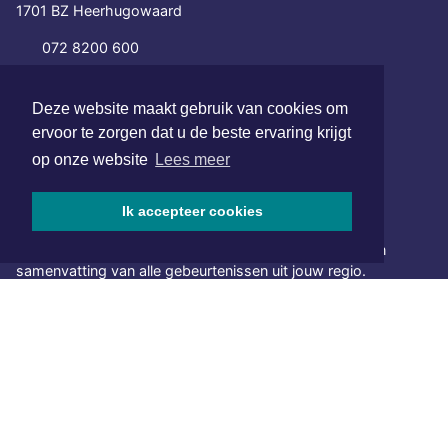
1701 BZ Heerhugowaard
072 8200 600
redactie@xyto.nl
www.xyto.nl
Deze website maakt gebruik van cookies om
ervoor te zorgen dat u de beste ervaring krijgt
SOCIAL MEDIA
op onze website
Lees meer
Ik accepteer cookies
NIEUWSBRIEF AANMELDEN
Schrijf je in voor onze nieuwsbrief en krijg wekelijks een
samenvatting van alle gebeurtenissen uit jouw regio.
Aanmelden
ONLINE DAGBLADEN