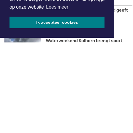
op onze website
Lees meer
De Wateratlas van Noord-Holland geeft
inzicht in onze relatie met water
Ik accepteer cookies
Waterweekend Kolhorn brengt sport,
avontuur en gezelligheid samen
AZ overtuigt tegen tiental PSV en
verovert Johan Cruijff Schaal
Fotografie-zwerftocht door Botgat