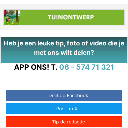
Heb je een leuke tip, foto of video die je
met ons wilt delen?
APP ONS!
T.
06 - 574 71 321
Deel op Facebook
Post op X
Tip de redactie