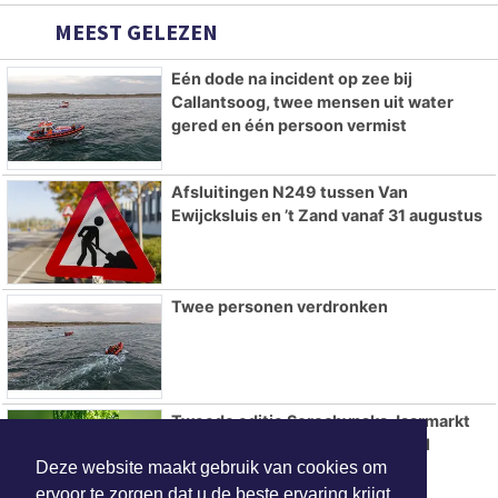
MEEST GELEZEN
Eén dode na incident op zee bij
Callantsoog, twee mensen uit water
gered en één persoon vermist
Afsluitingen N249 tussen Van
Ewijcksluis en ’t Zand vanaf 31 augustus
Twee personen verdronken
Tweede editie Sorochynska Jaarmarkt
komt er aan in Stadspark De Parel
Deze website maakt gebruik van cookies om
ervoor te zorgen dat u de beste ervaring krijgt