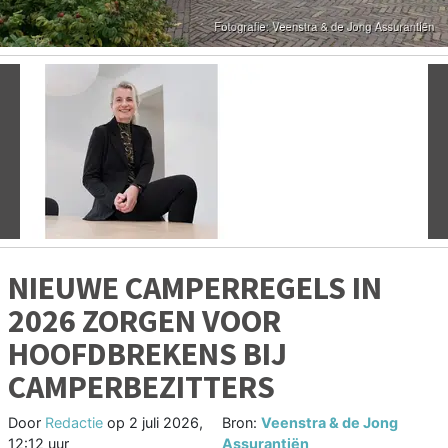
Vorige
V
NIEUWE CAMPERREGELS IN
2026 ZORGEN VOOR
HOOFDBREKENS BIJ
CAMPERBEZITTERS
Door
Redactie
op
2 juli 2026,
Bron:
Veenstra & de Jong
12:12 uur
Assurantiën