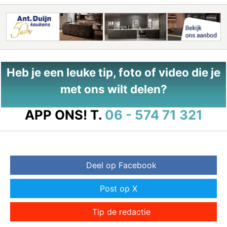
Heb je een leuke tip, foto of video die je
met ons wilt delen?
APP ONS!
T.
06 - 574 71 321
Deel op Facebook
Post op X
Tip de redactie