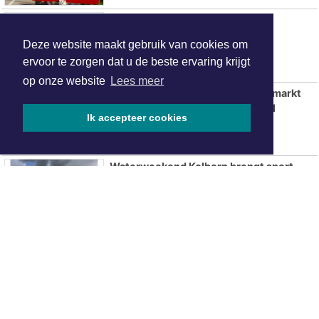
Twee personen verdronken
Deze website maakt gebruik van cookies om
ervoor te zorgen dat u de beste ervaring krijgt
op onze website
Lees meer
Tweede editie Sorochynska Jaarmarkt
komt er aan in Stadspark De Parel
Ik accepteer cookies
Waterweekend Kolhorn brengt sport,
avontuur en gezelligheid samen
De Wateratlas van Noord-Holland geeft
inzicht in onze relatie met water
Zomerse warmte en droogte houden