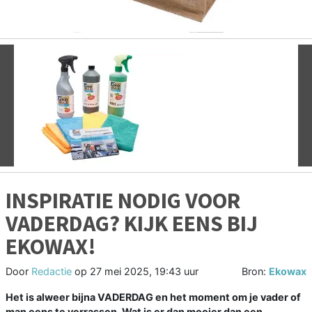
Vorige
V
INSPIRATIE NODIG VOOR
VADERDAG? KIJK EENS BIJ
EKOWAX!
Door
Redactie
op
27 mei 2025, 19:43 uur
Bron:
Ekowax
Het is alweer bijna VADERDAG en het moment om je vader of
man eens te verrassen. Wat is er dan mooier dan een