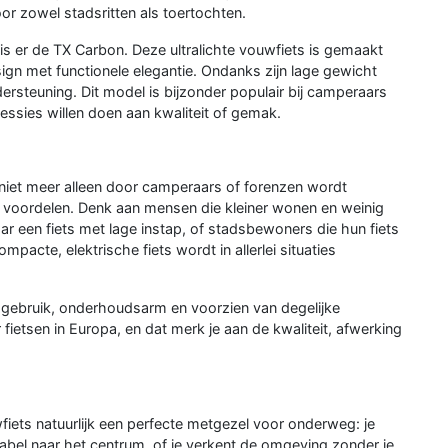
or zowel stadsritten als toertochten.
 is er de TX Carbon. Deze ultralichte vouwfiets is gemaakt
gn met functionele elegantie. Ondanks zijn lage gewicht
rsteuning. Dit model is bijzonder populair bij camperaars
cessies willen doen aan kwaliteit of gemak.
g niet meer alleen door camperaars of forenzen wordt
 voordelen. Denk aan mensen die kleiner wonen en weinig
r een fiets met lage instap, of stadsbewoners die hun fiets
pacte, elektrische fiets wordt in allerlei situaties
n gebruik, onderhoudsarm en voorzien van degelijke
etsen in Europa, en dat merk je aan de kwaliteit, afwerking
fiets natuurlijk een perfecte metgezel voor onderweg: je
tabel naar het centrum, of je verkent de omgeving zonder je