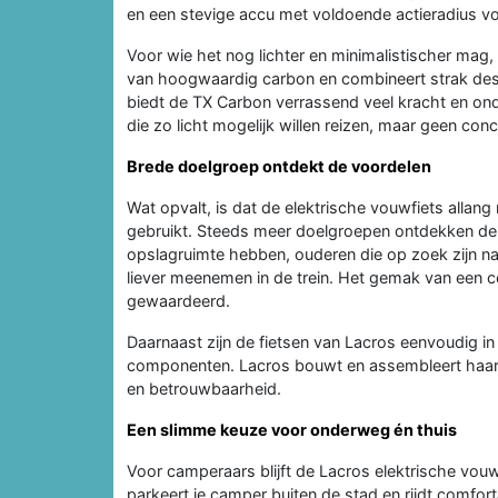
en een stevige accu met voldoende actieradius vo
Voor wie het nog lichter en minimalistischer mag,
van hoogwaardig carbon en combineert strak desi
biedt de TX Carbon verrassend veel kracht en onde
die zo licht mogelijk willen reizen, maar geen con
Brede doelgroep ontdekt de voordelen
Wat opvalt, is dat de elektrische vouwfiets allan
gebruikt. Steeds meer doelgroepen ontdekken de
opslagruimte hebben, ouderen die op zoek zijn naa
liever meenemen in de trein. Het gemak van een com
gewaardeerd.
Daarnaast zijn de fietsen van Lacros eenvoudig i
componenten. Lacros bouwt en assembleert haar fi
en betrouwbaarheid.
Een slimme keuze voor onderweg én thuis
Voor camperaars blijft de Lacros elektrische vouw
parkeert je camper buiten de stad en rijdt comfor