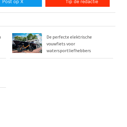
Post op X
Tip de redactie
n
De perfecte elektrische
vouwfiets voor
watersportliefhebbers