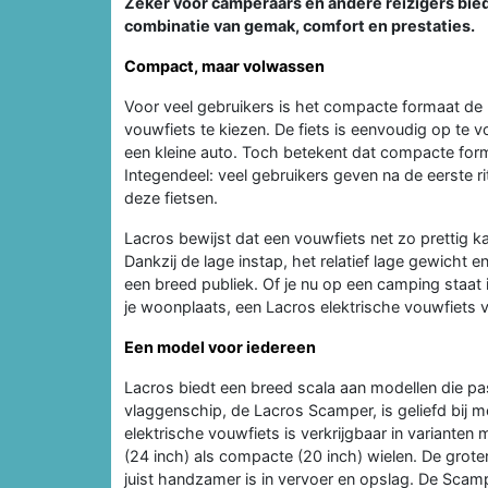
Zeker voor camperaars en andere reizigers bi
combinatie van gemak, comfort en prestaties.
Compact, maar volwassen
Voor veel gebruikers is het compacte formaat de 
vouwfiets te kiezen. De fiets is eenvoudig op te 
een kleine auto. Toch betekent dat compacte forma
Integendeel: veel gebruikers geven na de eerste rit
deze fietsen.
Lacros bewijst dat een vouwfiets net zo prettig kan
Dankzij de lage instap, het relatief lage gewicht 
een breed publiek. Of je nu op een camping staat
je woonplaats, een Lacros elektrische vouwfiets vo
Een model voor iedereen
Lacros biedt een breed scala aan modellen die pa
vlaggenschip, de Lacros Scamper, is geliefd bij
elektrische vouwfiets is verkrijgbaar in variante
(24 inch) als compacte (20 inch) wielen. De grotere
juist handzamer is in vervoer en opslag. De Scam