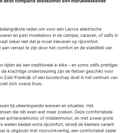
edt deze compacte alleskunner een indrukwekkende
belangrijkste reden om voor een Lacros elektrische
vouwen en past moeiteloos in de camper, caravan, of zelfs in
at zeker niet dat je moet inleveren op rijcomfort.
 aan verrast te zijn door het comfort en de stabiliteit van
 rijden als een traditionele e-bike – en soms zelfs prettiger.
en de krachtige ondersteuning zijn de fietsen geschikt voor
 in Zuid-Frankrijk of een boodschap doet in het centrum van
elt zich overal thuis.
ssen bij uiteenlopende wensen en situaties. Het
 mensen die nét even wat meer zoeken. Deze comfortabele
n met achterwielmotor of middenmotor, en met zowel grote
 wielen bieden extra rijcomfort, terwijl de kleinere variant
per is uitgerust met voorvorkvering, een comfortabel zadel