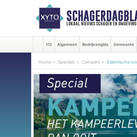
SCHAGERDAGBL
lokaal nieuws schagen en omgeving
112
Algemeen
Bedrijvengids
Gemeente
Home
Specials
Campers
Elektrische vo